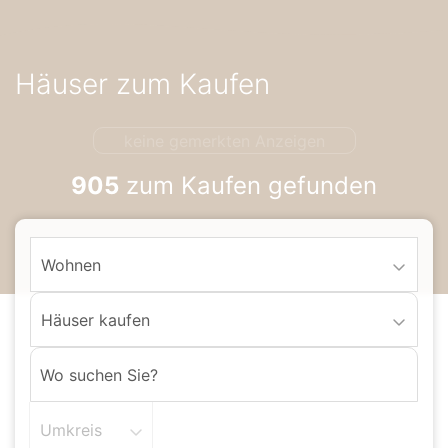
Accessibility-
Modus
aktivieren
Häuser zum Kaufen
zur
Navigation
zum
keine gemerkten Anzeigen
Inhalt
905
zum Kaufen gefunden
Wohnen
Häuser kaufen
Umkreis