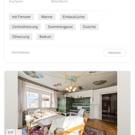
Kaufpreis
Wohnfläche
mit Fenster
Wanne
Einbauküche
Zentralheizung
Swimmingpool
Dusche
Ölheizung
Balkon
minimieren
merken
1/17