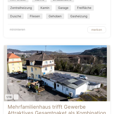
Zentralheizung
Kamin
Garage
Freifläche
Dusche
Fliesen
Gehoben
Gasheizung
minimieren
merken
1/18
Mehrfamilienhaus trifft Gewerbe
Attraktives Gesamtpaket als Kombination