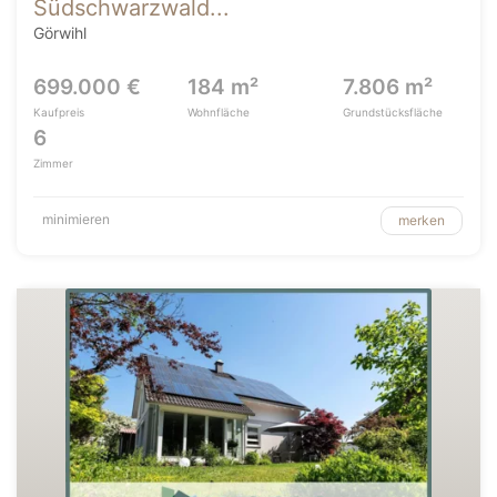
Südschwarzwald...
Görwihl
699.000 €
184 m²
7.806 m²
Kaufpreis
Wohnfläche
Grundstücksfläche
6
Zimmer
minimieren
merken