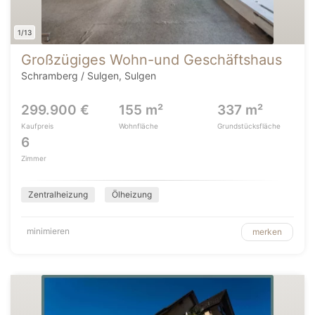
1/13
Großzügiges Wohn-und Geschäftshaus
Schramberg / Sulgen, Sulgen
299.900 €
155 m²
337 m²
Kaufpreis
Wohnfläche
Grundstücksfläche
6
Zimmer
Zentralheizung
Ölheizung
minimieren
merken