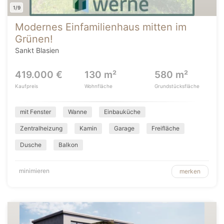
1/9
Modernes Einfamilienhaus mitten im
Grünen!
Sankt Blasien
419.000 €
130 m²
580 m²
Kaufpreis
Wohnfläche
Grundstücksfläche
mit Fenster
Wanne
Einbauküche
Zentralheizung
Kamin
Garage
Freifläche
Dusche
Balkon
minimieren
merken