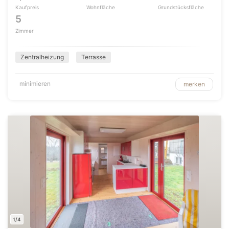
Kaufpreis
Wohnfläche
Grundstücksfläche
5
Zimmer
Zentralheizung
Terrasse
minimieren
merken
1/4