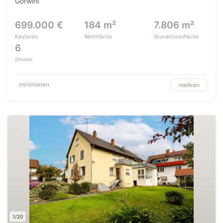
Görwihl
699.000 €
184 m²
7.806 m²
Kaufpreis
Wohnfläche
Grundstücksfläche
6
Zimmer
minimieren
merken
1/20