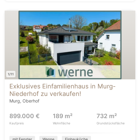
1/11
Exklusives Einfamilienhaus in Murg-
Niederhof zu verkaufen!
Murg, Oberhof
899.000 €
189 m²
732 m²
Kaufpreis
Wohnfläche
Grundstücksfläche
mit Fenster
Wanne
Einbauküche