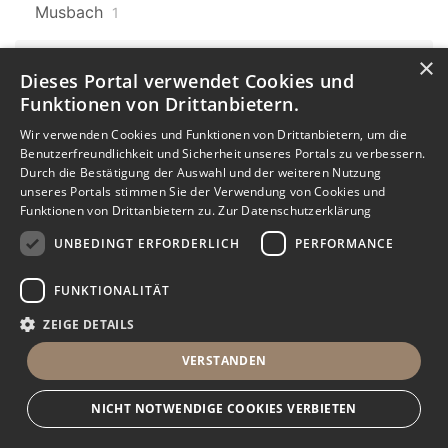
Musbach
1
×
Baden-Württemberg
607
Dieses Portal verwendet Cookies und
Laufenburg
9
Funktionen von Drittanbietern.
Baden-Württemberg
Karlsruhe
Wir verwenden Cookies und Funktionen von Drittanbietern, um die
607
7
Benutzerfreundlichkeit und Sicherheit unseres Portals zu verbessern.
Durch die Bestätigung der Auswahl und der weiteren Nutzung
Karlsruhe Oststadt
unseres Portals stimmen Sie der Verwendung von Cookies und
Funktionen von Drittanbietern zu.
Zur Datenschutzerklärung
1
UNBEDINGT ERFORDERLICH
PERFORMANCE
Baden-Württemberg
607
Donaueschingen
1
FUNKTIONALITÄT
ZEIGE DETAILS
Baden-Württemberg
607
Dauchingen
3
VERSTANDEN
Baden-Württemberg
607
NICHT NOTWENDIGE COOKIES VERBIETEN
Mühlhausen
2