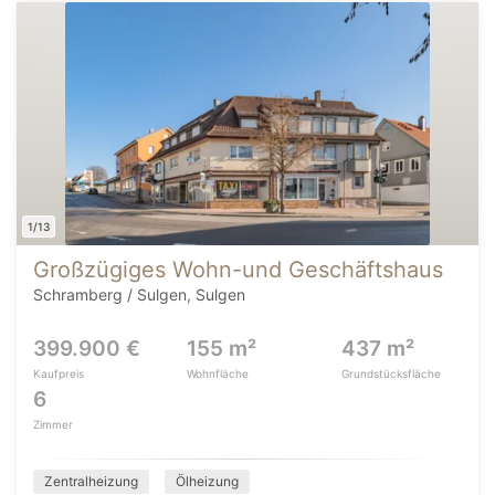
1/13
Großzügiges Wohn-und Geschäftshaus
Schramberg / Sulgen, Sulgen
399.900 €
155 m²
437 m²
Kaufpreis
Wohnfläche
Grundstücksfläche
6
Zimmer
Zentralheizung
Ölheizung