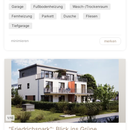
Garage
Fußbodenheizung
Wasch-/Trockenraum
Fernheizung
Parkett
Dusche
Fliesen
Tiefgarage
minimieren
merken
1/10
"Friedrichspark": Blick ins Grüne,