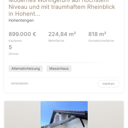
Modernes Wohngefühl auf höchstem
Niveau und mit traumhaftem Rheinblick
in Hohent...
Hohentengen
899.000 €
224,84 m²
818 m²
Kaufpreis
Wohnfläche
Grundstücksfläche
5
Zimmer
Alternativheizung
Massivhaus
minimieren
merken