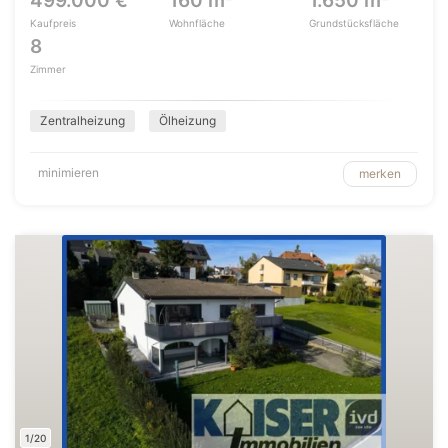
499.000 €
160 m²
1.650 m²
Kaufpreis
Wohnfläche
Grundstücksfläche
8
Zimmer
Zentralheizung
Ölheizung
minimieren
merken
1/20