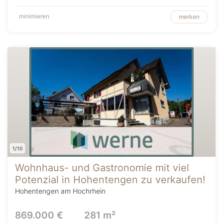
minimieren
merken
1/10
Wohnhaus- und Gastronomie mit viel
Potenzial in Hohentengen zu verkaufen!
Hohentengen am Hochrhein
869.000 €
281 m²