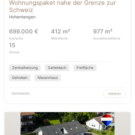
Wohnungspaket nahe der Grenze zur
Schweiz
Hohentengen
699.000 €
412 m²
977 m²
Kaufpreis
Wohnfläche
Grundstücksfläche
15
Zimmer
Zentralheizung
Satteldach
Freifläche
Gehoben
Massivhaus
minimieren
merken