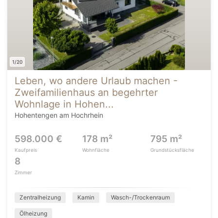
1/20
Leben, wo andere Urlaub machen -
Zweifamilienhaus an begehrter
Wohnlage in Hohen...
Hohentengen am Hochrhein
598.000 €
178 m²
795 m²
Kaufpreis
Wohnfläche
Grundstücksfläche
8
Zimmer
Zentralheizung
Kamin
Wasch-/Trockenraum
Ölheizung