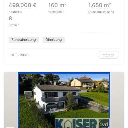
499.000 €
160 m²
1.650 m²
Kaufpreis
Wohnfläche
Grundstücksfläche
8
Zimmer
Zentralheizung
Ölheizung
minimieren
merken