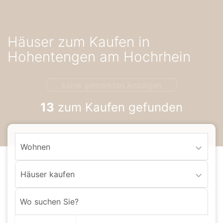
Accessibility-
Modus
aktivieren
Häuser zum Kaufen in
zur
Navigation
Hohentengen am Hochrhein
zum
Inhalt
keine gemerkten Anzeigen
13
zum Kaufen gefunden
Wohnen
Häuser kaufen