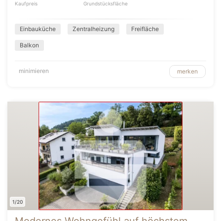
Kaufpreis
Grundstücksfläche
Einbauküche
Zentralheizung
Freifläche
Balkon
minimieren
merken
1/20