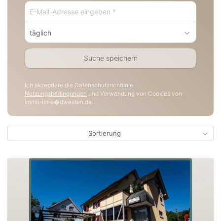
täglich
Suche speichern
Ich akzeptiere die
Datenschutzrichtlinie
,
Nutzungsbedingungen
und Verwendung von Cookies von
immo-im-s�dwesten.de.
Sortierung