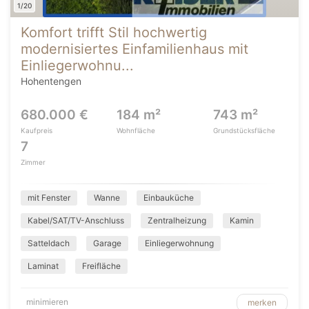
1/20
Komfort trifft Stil hochwertig
modernisiertes Einfamilienhaus mit
Einliegerwohnu...
Hohentengen
680.000 €
184 m²
743 m²
Kaufpreis
Wohnfläche
Grundstücksfläche
7
Zimmer
mit Fenster
Wanne
Einbauküche
Kabel/SAT/TV-Anschluss
Zentralheizung
Kamin
Satteldach
Garage
Einliegerwohnung
Laminat
Freifläche
minimieren
merken