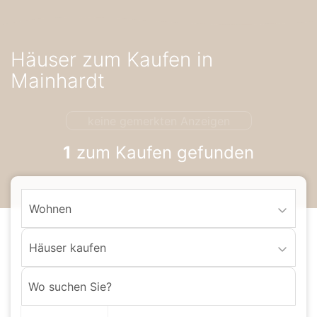
Accessibility-
Modus
aktivieren
Häuser zum Kaufen in
zur
Navigation
Mainhardt
zum
Inhalt
keine gemerkten Anzeigen
1
zum Kaufen gefunden
Wohnen
Häuser kaufen