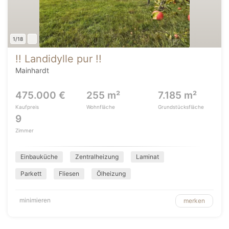
1/18
!! Landidylle pur !!
Mainhardt
475.000 €
255 m²
7.185 m²
Kaufpreis
Wohnfläche
Grundstücksfläche
9
Zimmer
Einbauküche
Zentralheizung
Laminat
Parkett
Fliesen
Ölheizung
minimieren
merken