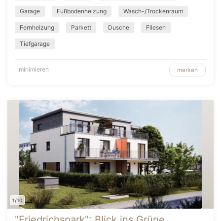
Garage
Fußbodenheizung
Wasch-/Trockenraum
Fernheizung
Parkett
Dusche
Fliesen
Tiefgarage
minimieren
merken
1/10
"Friedrichspark": Blick ins Grüne,