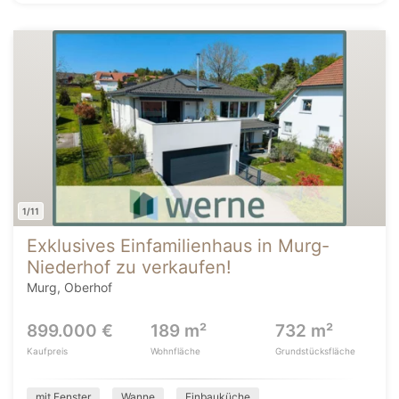
1/11
Exklusives Einfamilienhaus in Murg-
Niederhof zu verkaufen!
Murg, Oberhof
899.000 €
189 m²
732 m²
Kaufpreis
Wohnfläche
Grundstücksfläche
mit Fenster
Wanne
Einbauküche