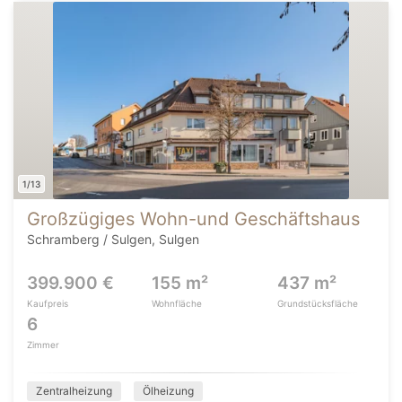
1/13
Großzügiges Wohn-und Geschäftshaus
Schramberg / Sulgen, Sulgen
399.900 €
155 m²
437 m²
Kaufpreis
Wohnfläche
Grundstücksfläche
6
Zimmer
Zentralheizung
Ölheizung