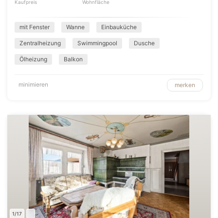
Kaufpreis
Wohnfläche
mit Fenster
Wanne
Einbauküche
Zentralheizung
Swimmingpool
Dusche
Ölheizung
Balkon
minimieren
merken
1/17