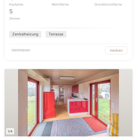
Kaufpreis
Wohnfläche
Grundstücksfläche
5
Zimmer
Zentralheizung
Terrasse
minimieren
merken
1/4