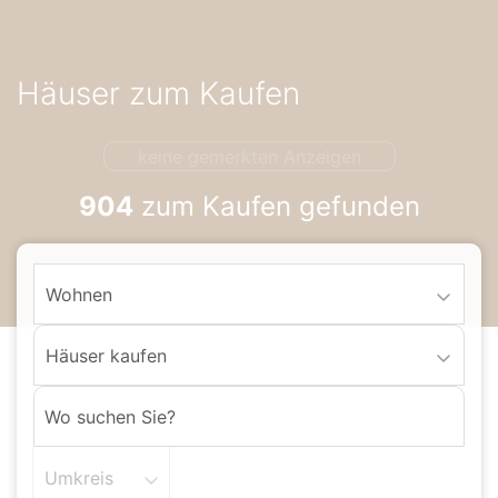
Accessibility-
Modus
aktivieren
Häuser zum Kaufen
zur
Navigation
zum
keine gemerkten Anzeigen
Inhalt
904
zum Kaufen gefunden
Wohnen
Häuser kaufen
Umkreis