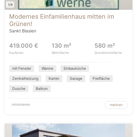
1/9
Modernes Einfamilienhaus mitten im
Grünen!
Sankt Blasien
419.000 €
130 m²
580 m²
Kaufpreis
Wohnfläche
Grundstücksfläche
mit Fenster
Wanne
Einbauküche
Zentralheizung
Kamin
Garage
Freifläche
Dusche
Balkon
minimieren
merken