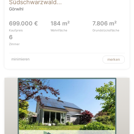
Südschwarzwald...
Görwihl
699.000 €
184 m²
7.806 m²
Kaufpreis
Wohnfläche
Grundstücksfläche
6
Zimmer
minimieren
merken