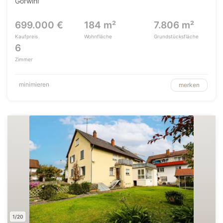
Görwihl
699.000 €
184 m²
7.806 m²
Kaufpreis
Wohnfläche
Grundstücksfläche
6
Zimmer
minimieren
merken
1/20