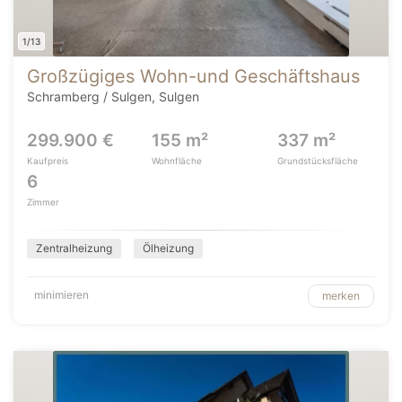
1/13
Großzügiges Wohn-und Geschäftshaus
Schramberg / Sulgen, Sulgen
299.900 €
155 m²
337 m²
Kaufpreis
Wohnfläche
Grundstücksfläche
6
Zimmer
Zentralheizung
Ölheizung
minimieren
merken