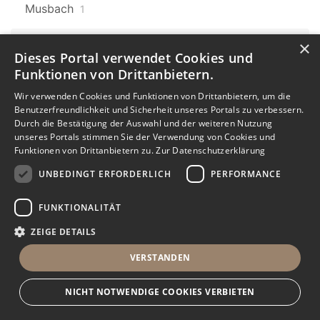
Musbach
1
×
Baden-Württemberg
606
Dieses Portal verwendet Cookies und
Laufenburg
9
Funktionen von Drittanbietern.
Baden-Württemberg
Karlsruhe
Wir verwenden Cookies und Funktionen von Drittanbietern, um die
606
7
Benutzerfreundlichkeit und Sicherheit unseres Portals zu verbessern.
Durch die Bestätigung der Auswahl und der weiteren Nutzung
Karlsruhe Oststadt
unseres Portals stimmen Sie der Verwendung von Cookies und
Funktionen von Drittanbietern zu.
Zur Datenschutzerklärung
1
UNBEDINGT ERFORDERLICH
PERFORMANCE
Baden-Württemberg
606
Donaueschingen
1
FUNKTIONALITÄT
ZEIGE DETAILS
Baden-Württemberg
606
Dauchingen
3
VERSTANDEN
Baden-Württemberg
606
NICHT NOTWENDIGE COOKIES VERBIETEN
Mühlhausen
2