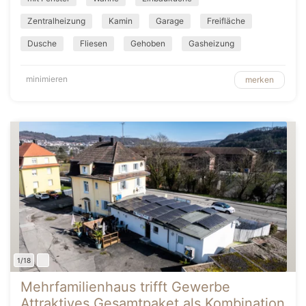
Zentralheizung
Kamin
Garage
Freifläche
Dusche
Fliesen
Gehoben
Gasheizung
minimieren
merken
1/18
Mehrfamilienhaus trifft Gewerbe
Attraktives Gesamtpaket als Kombination