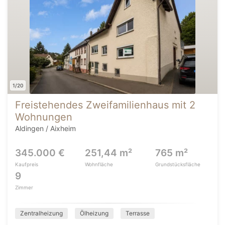
1/20
Freistehendes Zweifamilienhaus mit 2
Wohnungen
Aldingen / Aixheim
345.000 €
251,44 m²
765 m²
Kaufpreis
Wohnfläche
Grundstücksfläche
9
Zimmer
Zentralheizung
Ölheizung
Terrasse