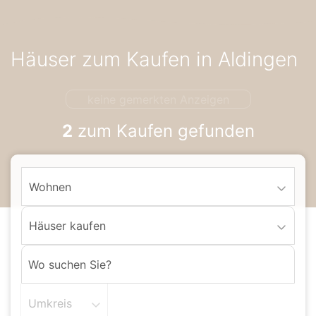
Accessibility-
Modus
aktivieren
Häuser zum Kaufen in Aldingen
zur
Navigation
zum
keine gemerkten Anzeigen
Inhalt
2
zum Kaufen gefunden
Wohnen
Häuser kaufen
Umkreis