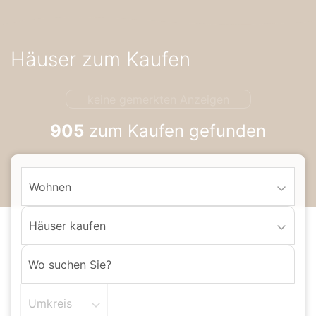
Accessibility-
Modus
aktivieren
Häuser zum Kaufen
zur
Navigation
zum
keine gemerkten Anzeigen
Inhalt
905
zum Kaufen gefunden
Wohnen
Häuser kaufen
Umkreis