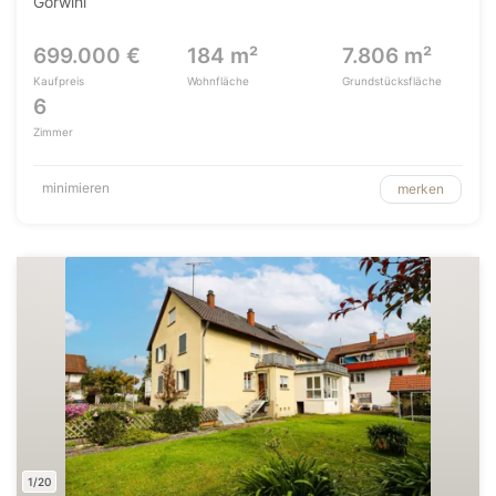
Görwihl
699.000 €
184 m²
7.806 m²
Kaufpreis
Wohnfläche
Grundstücksfläche
6
Zimmer
minimieren
merken
1/20