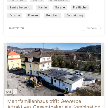
Zentralheizung
Kamin
Garage
Freifläche
Dusche
Fliesen
Gehoben
Gasheizung
minimieren
merken
1/18
Mehrfamilienhaus trifft Gewerbe
Attraktives Gesamtpaket als Kombination