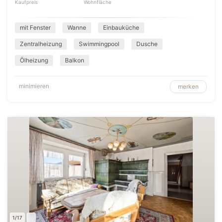
Kaufpreis
Wohnfläche
mit Fenster
Wanne
Einbauküche
Zentralheizung
Swimmingpool
Dusche
Ölheizung
Balkon
minimieren
merken
1/17