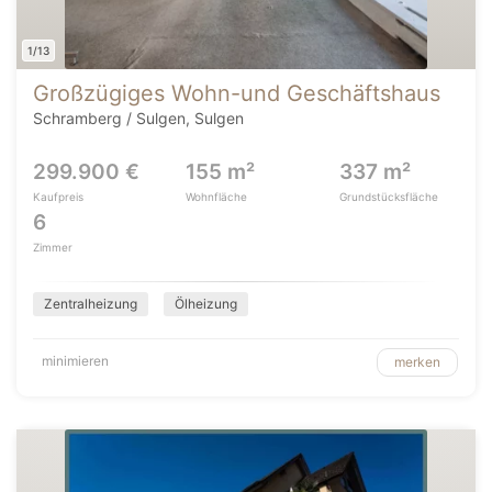
1/13
Großzügiges Wohn-und Geschäftshaus
Schramberg / Sulgen, Sulgen
299.900 €
155 m²
337 m²
Kaufpreis
Wohnfläche
Grundstücksfläche
6
Zimmer
Zentralheizung
Ölheizung
minimieren
merken