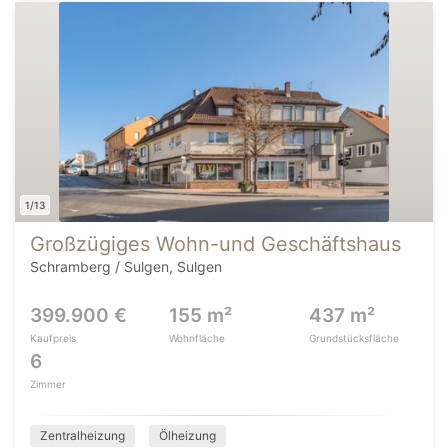
1/13
Großzügiges Wohn-und Geschäftshaus
Schramberg / Sulgen, Sulgen
399.900 €
155 m²
437 m²
Kaufpreis
Wohnfläche
Grundstücksfläche
6
Zimmer
Zentralheizung
Ölheizung