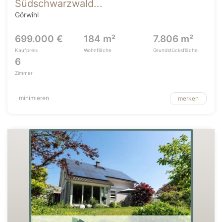
Südschwarzwald...
Görwihl
699.000 €
184 m²
7.806 m²
Kaufpreis
Wohnfläche
Grundstücksfläche
6
Zimmer
minimieren
merken