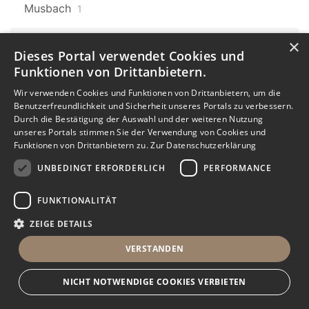
Musbach
1
×
Baden-Württemberg
607
Dieses Portal verwendet Cookies und
Laufenburg
9
Funktionen von Drittanbietern.
Baden-Württemberg
Karlsruhe
Wir verwenden Cookies und Funktionen von Drittanbietern, um die
607
7
Benutzerfreundlichkeit und Sicherheit unseres Portals zu verbessern.
Durch die Bestätigung der Auswahl und der weiteren Nutzung
Karlsruhe Oststadt
unseres Portals stimmen Sie der Verwendung von Cookies und
Funktionen von Drittanbietern zu.
Zur Datenschutzerklärung
1
UNBEDINGT ERFORDERLICH
PERFORMANCE
Baden-Württemberg
607
Donaueschingen
1
FUNKTIONALITÄT
ZEIGE DETAILS
Baden-Württemberg
607
Dauchingen
3
VERSTANDEN
Baden-Württemberg
607
NICHT NOTWENDIGE COOKIES VERBIETEN
Mühlhausen
2