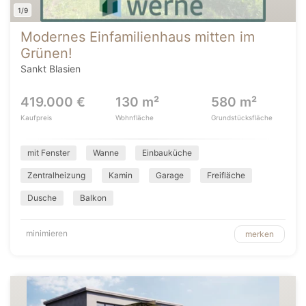
1/9
Modernes Einfamilienhaus mitten im
Grünen!
Sankt Blasien
419.000 €
130 m²
580 m²
Kaufpreis
Wohnfläche
Grundstücksfläche
mit Fenster
Wanne
Einbauküche
Zentralheizung
Kamin
Garage
Freifläche
Dusche
Balkon
minimieren
merken