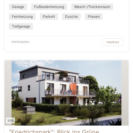
Garage
Fußbodenheizung
Wasch-/Trockenraum
Fernheizung
Parkett
Dusche
Fliesen
Tiefgarage
minimieren
merken
1/10
"Friedrichspark": Blick ins Grüne,