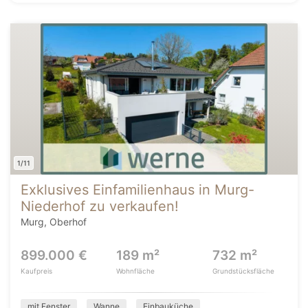
1/11
Exklusives Einfamilienhaus in Murg-
Niederhof zu verkaufen!
Murg, Oberhof
899.000 €
189 m²
732 m²
Kaufpreis
Wohnfläche
Grundstücksfläche
mit Fenster
Wanne
Einbauküche