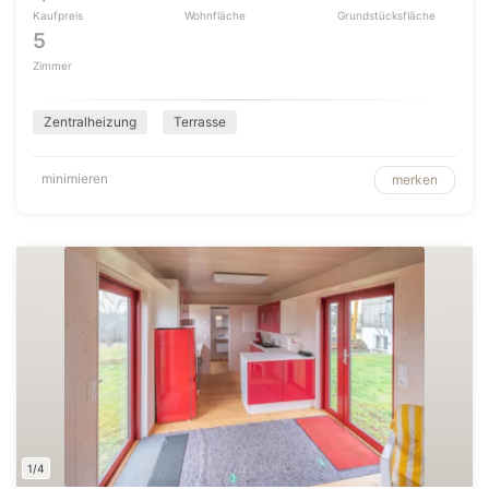
Kaufpreis
Wohnfläche
Grundstücksfläche
5
Zimmer
Zentralheizung
Terrasse
minimieren
merken
1/4