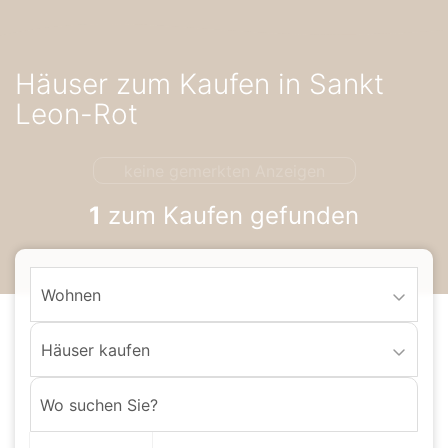
Accessibility-
Modus
aktivieren
Häuser zum Kaufen in Sankt
zur
Navigation
Leon-Rot
zum
Inhalt
keine gemerkten Anzeigen
1
zum Kaufen gefunden
Wohnen
Häuser kaufen