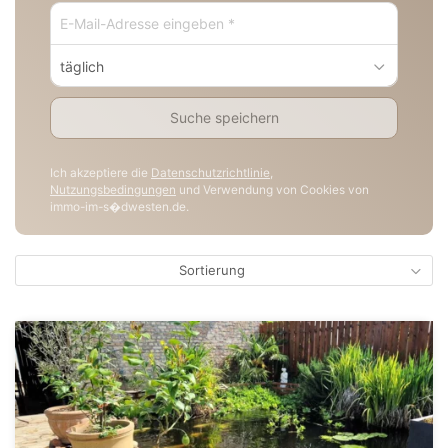
täglich
Suche speichern
Ich akzeptiere die
Datenschutzrichtlinie
,
Nutzungsbedingungen
und Verwendung von Cookies von
immo-im-s�dwesten.de.
Sortierung