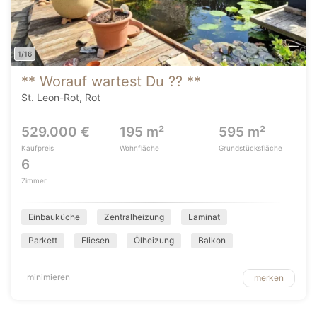
1/16
** Worauf wartest Du ?? **
St. Leon-Rot, Rot
529.000 €
195 m²
595 m²
Kaufpreis
Wohnfläche
Grundstücksfläche
6
Zimmer
Einbauküche
Zentralheizung
Laminat
Parkett
Fliesen
Ölheizung
Balkon
minimieren
merken