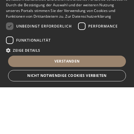
Durch die Bestätigung der Auswahl und der weiteren Nutzung
unseres Portals stimmen Sie der Verwendung von Cookies und
Funktionen von Drittanbietern zu.
Zur Datenschutzerklärung
UNBEDINGT ERFORDERLICH
PERFORMANCE
FUNKTIONALITÄT
ZEIGE DETAILS
VERSTANDEN
NICHT NOTWENDIGE COOKIES VERBIETEN
Unbedingt erforderlich
Performance
Funktionalität
Ihr Immobilienportal
Unbedingt erforderliche Cookies und Funktionen von Drittanbietern
ermöglichen wesentliche Kernfunktionen des Portals, wie z.B.
Kontaktformulare und das Sessionmanagement. Ohne die unbedingt
Sie suchen eine neue Wohnung, wollen ein Haus kaufen oder
erforderlichen Cookies und Funktionen von Drittanbietern kann das Portal
nicht ordnungsgemäß verwendet werden.
halten Ausschau nach geeigneten Räumlichkeiten für Ihr