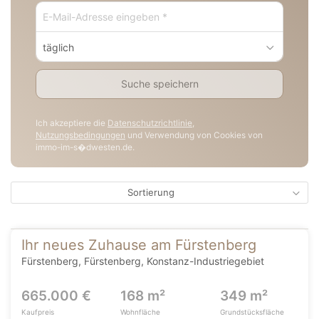
täglich
Suche speichern
Ich akzeptiere die
Datenschutzrichtlinie
,
Nutzungsbedingungen
und Verwendung von Cookies von
immo-im-s�dwesten.de.
Sortierung
Ihr neues Zuhause am Fürstenberg
Fürstenberg, Fürstenberg, Konstanz-Industriegebiet
665.000 €
168 m²
349 m²
Kaufpreis
Wohnfläche
Grundstücksfläche