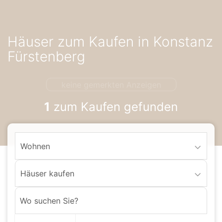
Accessibility-
Modus
aktivieren
Häuser zum Kaufen in Konstanz
zur
Navigation
Fürstenberg
zum
Inhalt
keine gemerkten Anzeigen
1
zum Kaufen gefunden
Wohnen
Häuser kaufen