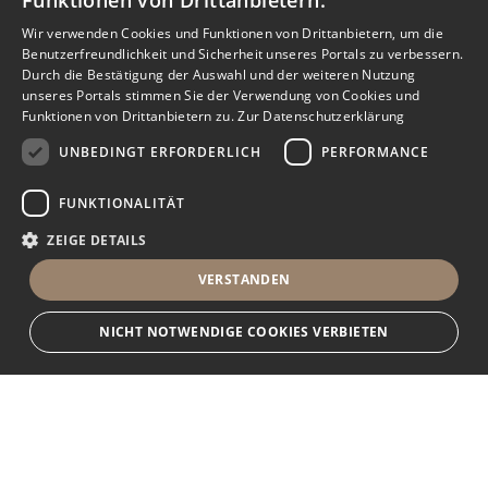
Funktionen von Drittanbietern.
Wir verwenden Cookies und Funktionen von Drittanbietern, um die
Benutzerfreundlichkeit und Sicherheit unseres Portals zu verbessern.
Durch die Bestätigung der Auswahl und der weiteren Nutzung
unseres Portals stimmen Sie der Verwendung von Cookies und
Funktionen von Drittanbietern zu.
Zur Datenschutzerklärung
UNBEDINGT ERFORDERLICH
PERFORMANCE
FUNKTIONALITÄT
ZEIGE DETAILS
VERSTANDEN
NICHT NOTWENDIGE COOKIES VERBIETEN
Unbedingt erforderlich
Performance
Funktionalität
Ihr Immobilienportal
Unbedingt erforderliche Cookies und Funktionen von Drittanbietern
ermöglichen wesentliche Kernfunktionen des Portals, wie z.B.