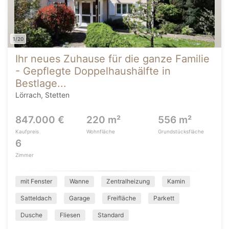
1/20
Ihr neues Zuhause für die ganze Familie
- Gepflegte Doppelhaushälfte in
Bestlage...
Lörrach, Stetten
847.000 €
220 m²
556 m²
Kaufpreis
Wohnfläche
Grundstücksfläche
6
Zimmer
mit Fenster
Wanne
Zentralheizung
Kamin
Satteldach
Garage
Freifläche
Parkett
Dusche
Fliesen
Standard