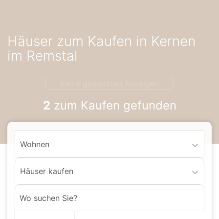
Accessibility-
Modus
aktivieren
Häuser zum Kaufen in Kernen
zur
Navigation
im Remstal
zum
Inhalt
keine gemerkten Anzeigen
2
zum Kaufen gefunden
Wohnen
Häuser kaufen