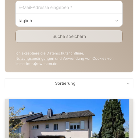
täglich
Suche speichern
Ich akzeptiere die
Datenschutzrichtlinie
,
Nutzungsbedingungen
und Verwendung von Cookies von
immo-im-s�dwesten.de.
Sortierung