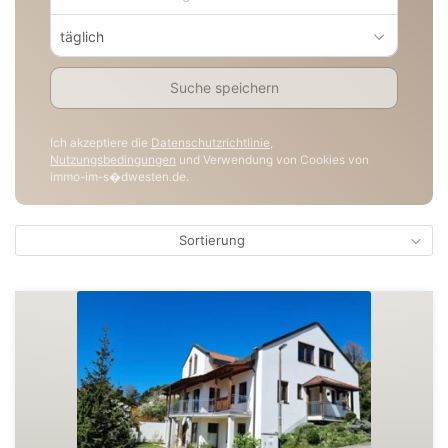
täglich
Suche speichern
Ich akzeptiere die
Datenschutzrichtlinie
,
Nutzungsbedingungen
und Verwendung von Cookies von
immo-im-s�dwesten.de.
Sortierung