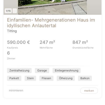
1/15
Einfamilien- Mehrgenerationen Haus im
idyllischen Anlautertal
Titting
590.000 €
247 m²
847 m²
Kaufpreis
Wohnfläche
Grundstücksfläche
6
Zimmer
Zentralheizung
Garage
Einliegerwohnung
Parkett
Stein
Fliesen
Ölheizung
Balkon
minimieren
merken