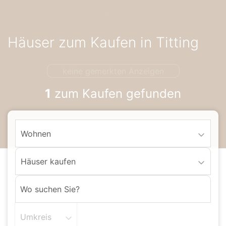
Accessibility-
Modus
aktivieren
Häuser zum Kaufen in Titting
zur
Navigation
zum
keine gemerkten Anzeigen
Inhalt
1
zum Kaufen gefunden
Wohnen
Häuser kaufen
Umkreis