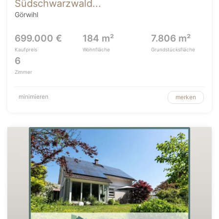
Südschwarzwald...
Görwihl
699.000 €
184 m²
7.806 m²
Kaufpreis
Wohnfläche
Grundstücksfläche
6
Zimmer
minimieren
merken