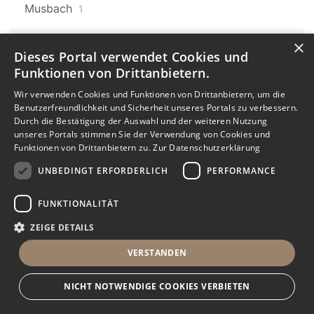
Musbach
1
×
Baden-Württemberg
607
Dieses Portal verwendet Cookies und
Laufenburg
9
Funktionen von Drittanbietern.
Baden-Württemberg
Karlsruhe
Wir verwenden Cookies und Funktionen von Drittanbietern, um die
607
7
Benutzerfreundlichkeit und Sicherheit unseres Portals zu verbessern.
Durch die Bestätigung der Auswahl und der weiteren Nutzung
Karlsruhe Oststadt
unseres Portals stimmen Sie der Verwendung von Cookies und
Funktionen von Drittanbietern zu.
Zur Datenschutzerklärung
1
UNBEDINGT ERFORDERLICH
PERFORMANCE
Baden-Württemberg
607
Donaueschingen
1
FUNKTIONALITÄT
ZEIGE DETAILS
Baden-Württemberg
607
Dauchingen
3
VERSTANDEN
Baden-Württemberg
607
NICHT NOTWENDIGE COOKIES VERBIETEN
Mühlhausen
2