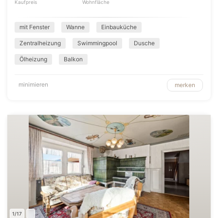
Kaufpreis
Wohnfläche
mit Fenster
Wanne
Einbauküche
Zentralheizung
Swimmingpool
Dusche
Ölheizung
Balkon
minimieren
merken
1/17