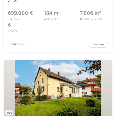
Görwihl
699.000 €
184 m²
7.806 m²
Kaufpreis
Wohnfläche
Grundstücksfläche
6
Zimmer
minimieren
merken
1/20