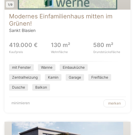
1/9
Modernes Einfamilienhaus mitten im
Grünen!
Sankt Blasien
419.000 €
130 m²
580 m²
Kaufpreis
Wohnfläche
Grundstücksfläche
mit Fenster
Wanne
Einbauküche
Zentralheizung
Kamin
Garage
Freifläche
Dusche
Balkon
minimieren
merken