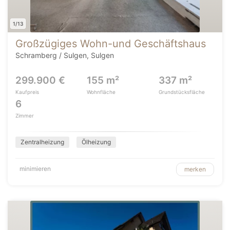
1/13
Großzügiges Wohn-und Geschäftshaus
Schramberg / Sulgen, Sulgen
299.900 €
155 m²
337 m²
Kaufpreis
Wohnfläche
Grundstücksfläche
6
Zimmer
Zentralheizung
Ölheizung
minimieren
merken