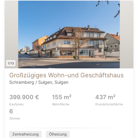
1/13
Großzügiges Wohn-und Geschäftshaus
Schramberg / Sulgen, Sulgen
399.900 €
155 m²
437 m²
Kaufpreis
Wohnfläche
Grundstücksfläche
6
Zimmer
Zentralheizung
Ölheizung