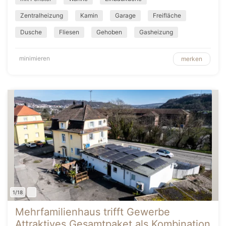
Zentralheizung
Kamin
Garage
Freifläche
Dusche
Fliesen
Gehoben
Gasheizung
minimieren
merken
1/18
Mehrfamilienhaus trifft Gewerbe
Attraktives Gesamtpaket als Kombination