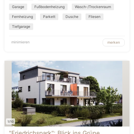
Garage
Fußbodenheizung
Wasch-/Trockenraum
Fernheizung
Parkett
Dusche
Fliesen
Tiefgarage
minimieren
merken
1/10
"Friedrichspark": Blick ins Grüne,