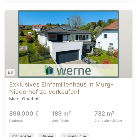
1/11
Exklusives Einfamilienhaus in Murg-
Niederhof zu verkaufen!
Murg, Oberhof
899.000 €
189 m²
732 m²
Kaufpreis
Wohnfläche
Grundstücksfläche
mit Fenster
Wanne
Einbauküche