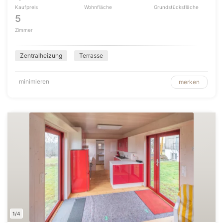
Kaufpreis
Wohnfläche
Grundstücksfläche
5
Zimmer
Zentralheizung
Terrasse
minimieren
merken
1/4