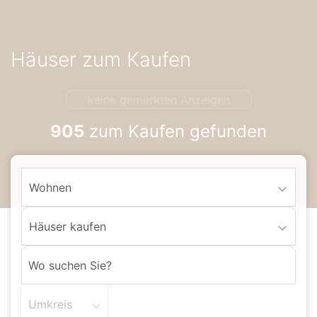
Accessibility-
Modus
aktivieren
Häuser zum Kaufen
zur
Navigation
zum
keine gemerkten Anzeigen
Inhalt
905
zum Kaufen gefunden
Wohnen
Häuser kaufen
Umkreis