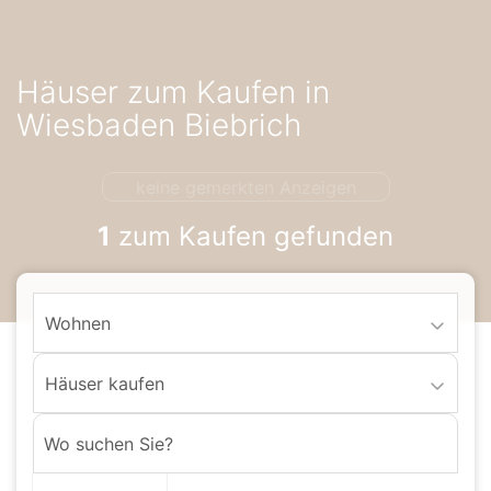
Accessibility-
Modus
aktivieren
Häuser zum Kaufen in
zur
Navigation
Wiesbaden Biebrich
zum
Inhalt
keine gemerkten Anzeigen
1
zum Kaufen gefunden
Wohnen
Häuser kaufen