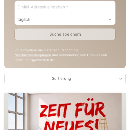
täglich
Suche speichern
Ich akzeptiere die
Datenschutzrichtlinie
,
Nutzungsbedingungen
und Verwendung von Cookies von
immo-im-s�dwesten.de.
Sortierung