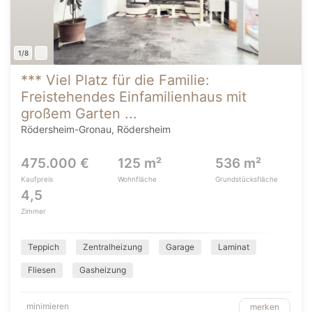
1/8
*** Viel Platz für die Familie:
Freistehendes Einfamilienhaus mit
großem Garten ...
Rödersheim-Gronau, Rödersheim
475.000 €
125 m²
536 m²
Kaufpreis
Wohnfläche
Grundstücksfläche
4,5
Zimmer
Teppich
Zentralheizung
Garage
Laminat
Fliesen
Gasheizung
minimieren
merken