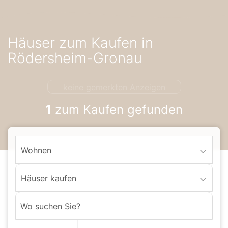
Accessibility-
Modus
aktivieren
Häuser zum Kaufen in
zur
Navigation
Rödersheim-Gronau
zum
Inhalt
keine gemerkten Anzeigen
1
zum Kaufen gefunden
Wohnen
Häuser kaufen