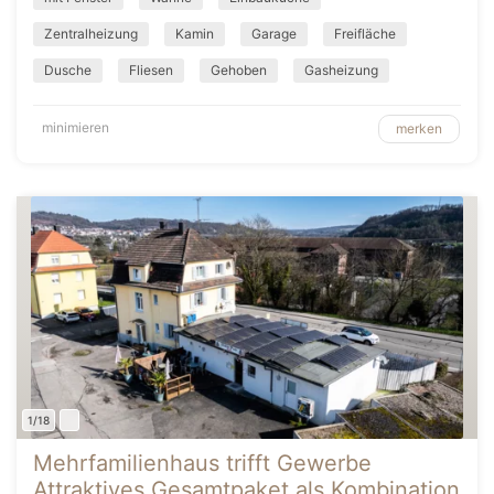
Zentralheizung
Kamin
Garage
Freifläche
Dusche
Fliesen
Gehoben
Gasheizung
minimieren
merken
1/18
Mehrfamilienhaus trifft Gewerbe
Attraktives Gesamtpaket als Kombination