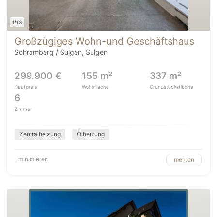
1/13
Großzügiges Wohn-und Geschäftshaus
Schramberg / Sulgen, Sulgen
299.900 €
155 m²
337 m²
Kaufpreis
Wohnfläche
Grundstücksfläche
6
Zimmer
Zentralheizung
Ölheizung
minimieren
merken