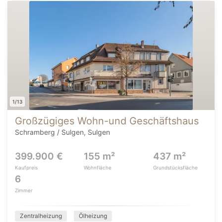
1/13
Großzügiges Wohn-und Geschäftshaus
Schramberg / Sulgen, Sulgen
399.900 €
155 m²
437 m²
Kaufpreis
Wohnfläche
Grundstücksfläche
6
Zimmer
Zentralheizung
Ölheizung