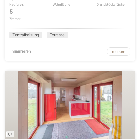
Kaufpreis
Wohnfläche
Grundstücksfläche
5
Zimmer
Zentralheizung
Terrasse
minimieren
merken
1/4