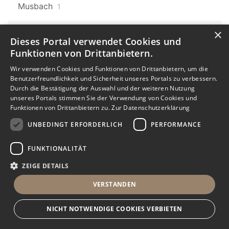
Musbach
1
×
Baden-Württemberg
607
Dieses Portal verwendet Cookies und
Laufenburg
9
Funktionen von Drittanbietern.
Baden-Württemberg
Karlsruhe
Wir verwenden Cookies und Funktionen von Drittanbietern, um die
607
7
Benutzerfreundlichkeit und Sicherheit unseres Portals zu verbessern.
Durch die Bestätigung der Auswahl und der weiteren Nutzung
Karlsruhe Oststadt
unseres Portals stimmen Sie der Verwendung von Cookies und
Funktionen von Drittanbietern zu.
Zur Datenschutzerklärung
1
UNBEDINGT ERFORDERLICH
PERFORMANCE
Baden-Württemberg
607
Donaueschingen
1
FUNKTIONALITÄT
ZEIGE DETAILS
Baden-Württemberg
607
Dauchingen
3
VERSTANDEN
Baden-Württemberg
607
NICHT NOTWENDIGE COOKIES VERBIETEN
Mühlhausen
2