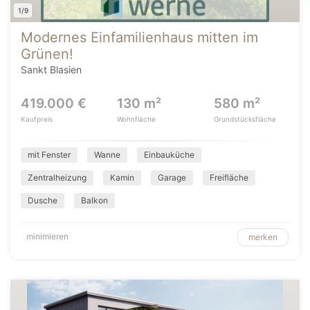
1/9
Modernes Einfamilienhaus mitten im
Grünen!
Sankt Blasien
419.000 €
130 m²
580 m²
Kaufpreis
Wohnfläche
Grundstücksfläche
mit Fenster
Wanne
Einbauküche
Zentralheizung
Kamin
Garage
Freifläche
Dusche
Balkon
minimieren
merken