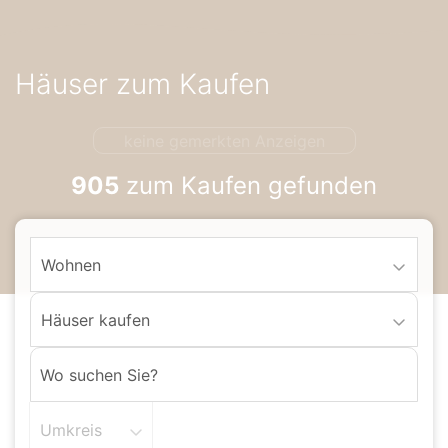
Accessibility-
Modus
aktivieren
Häuser zum Kaufen
zur
Navigation
zum
keine gemerkten Anzeigen
Inhalt
905
zum Kaufen gefunden
Wohnen
Häuser kaufen
Umkreis