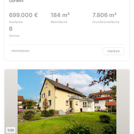
Görwihl
699.000 €
184 m²
7.806 m²
Kaufpreis
Wohnfläche
Grundstücksfläche
6
Zimmer
minimieren
merken
1/20