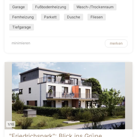
Garage
Fußbodenheizung
Wasch-/Trockenraum
Fernheizung
Parkett
Dusche
Fliesen
Tiefgarage
minimieren
merken
1/10
"Friedrichspark": Blick ins Grüne,