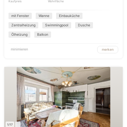
Kaufpreis
Wohnfläche
mit Fenster
Wanne
Einbauküche
Zentralheizung
Swimmingpool
Dusche
Ölheizung
Balkon
minimieren
merken
1/17