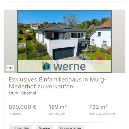
1/11
Exklusives Einfamilienhaus in Murg-
Niederhof zu verkaufen!
Murg, Oberhof
899.000 €
189 m²
732 m²
Kaufpreis
Wohnfläche
Grundstücksfläche
mit Fenster
Wanne
Einbauküche