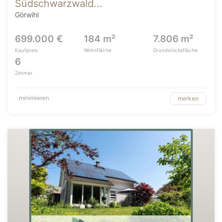
Südschwarzwald...
Görwihl
699.000 €
184 m²
7.806 m²
Kaufpreis
Wohnfläche
Grundstücksfläche
6
Zimmer
minimieren
merken