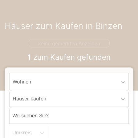
Accessibility-
Modus
aktivieren
Häuser zum Kaufen in Binzen
zur
Navigation
zum
keine gemerkten Anzeigen
Inhalt
1
zum Kaufen gefunden
Wohnen
Häuser kaufen
Umkreis