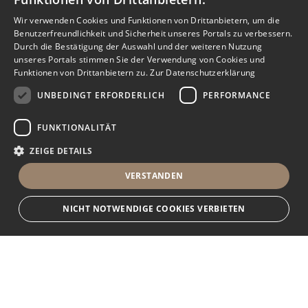
Wir verwenden Cookies und Funktionen von Drittanbietern, um die
Benutzerfreundlichkeit und Sicherheit unseres Portals zu verbessern.
Durch die Bestätigung der Auswahl und der weiteren Nutzung
unseres Portals stimmen Sie der Verwendung von Cookies und
Funktionen von Drittanbietern zu.
Zur Datenschutzerklärung
UNBEDINGT ERFORDERLICH
PERFORMANCE
FUNKTIONALITÄT
ZEIGE DETAILS
VERSTANDEN
NICHT NOTWENDIGE COOKIES VERBIETEN
Unbedingt erforderlich
Performance
Funktionalität
Ihr Immobilienportal
Unbedingt erforderliche Cookies und Funktionen von Drittanbietern
ermöglichen wesentliche Kernfunktionen des Portals, wie z.B.