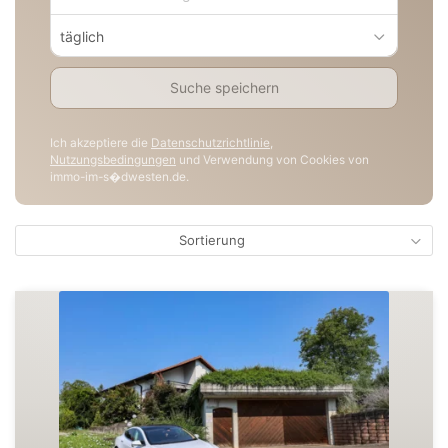
täglich
Suche speichern
Ich akzeptiere die
Datenschutzrichtlinie
,
Nutzungsbedingungen
und Verwendung von Cookies von
immo-im-s�dwesten.de.
Sortierung