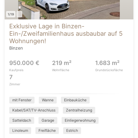
1/19
Exklusive Lage in Binzen-
Ein-/Zweifamilienhaus ausbaubar auf 5
Wohnungen!
Binzen
950.000 €
219 m²
1.683 m²
Kaufpreis
Wohnfläche
Grundstücksfläche
7
Zimmer
mit Fenster
Wanne
Einbauküche
Kabel/SAT/TV-Anschluss
Zentralheizung
Satteldach
Garage
Einliegerwohnung
Linoleum
Freifläche
Estrich