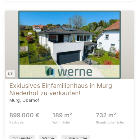
1/11
Exklusives Einfamilienhaus in Murg-
Niederhof zu verkaufen!
Murg, Oberhof
899.000 €
189 m²
732 m²
Kaufpreis
Wohnfläche
Grundstücksfläche
mit Fenster
Wanne
Einbauküche