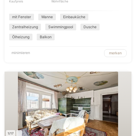
Kaufpreis
Wohnfläche
mit Fenster
Wanne
Einbauküche
Zentralheizung
Swimmingpool
Dusche
Ölheizung
Balkon
minimieren
merken
1/17