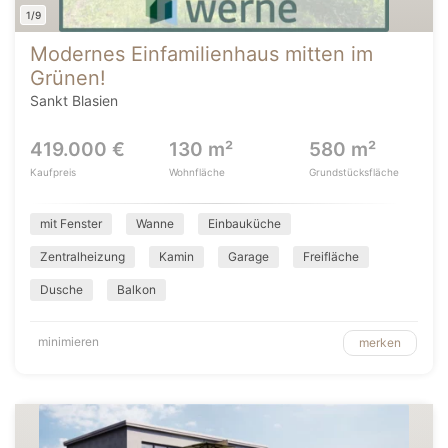
1/9
Modernes Einfamilienhaus mitten im
Grünen!
Sankt Blasien
419.000 €
130 m²
580 m²
Kaufpreis
Wohnfläche
Grundstücksfläche
mit Fenster
Wanne
Einbauküche
Zentralheizung
Kamin
Garage
Freifläche
Dusche
Balkon
minimieren
merken