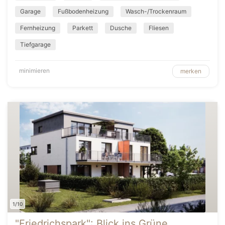
Garage
Fußbodenheizung
Wasch-/Trockenraum
Fernheizung
Parkett
Dusche
Fliesen
Tiefgarage
minimieren
merken
1/10
"Friedrichspark": Blick ins Grüne,