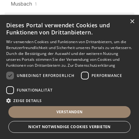
Musbach
1
×
Baden-Württemberg
607
Dieses Portal verwendet Cookies und
Laufenburg
9
Funktionen von Drittanbietern.
Baden-Württemberg
Karlsruhe
Wir verwenden Cookies und Funktionen von Drittanbietern, um die
607
7
Benutzerfreundlichkeit und Sicherheit unseres Portals zu verbessern.
Durch die Bestätigung der Auswahl und der weiteren Nutzung
Karlsruhe Oststadt
unseres Portals stimmen Sie der Verwendung von Cookies und
Funktionen von Drittanbietern zu.
Zur Datenschutzerklärung
1
UNBEDINGT ERFORDERLICH
PERFORMANCE
Baden-Württemberg
607
Donaueschingen
1
FUNKTIONALITÄT
ZEIGE DETAILS
Baden-Württemberg
607
Dauchingen
3
VERSTANDEN
Baden-Württemberg
607
NICHT NOTWENDIGE COOKIES VERBIETEN
Mühlhausen
2