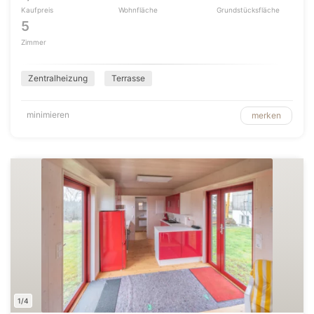
Kaufpreis
Wohnfläche
Grundstücksfläche
5
Zimmer
Zentralheizung
Terrasse
minimieren
merken
1/4