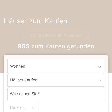
Accessibility-
Modus
aktivieren
Häuser zum Kaufen
zur
Navigation
zum
keine gemerkten Anzeigen
Inhalt
905
zum Kaufen gefunden
Wohnen
Häuser kaufen
Umkreis