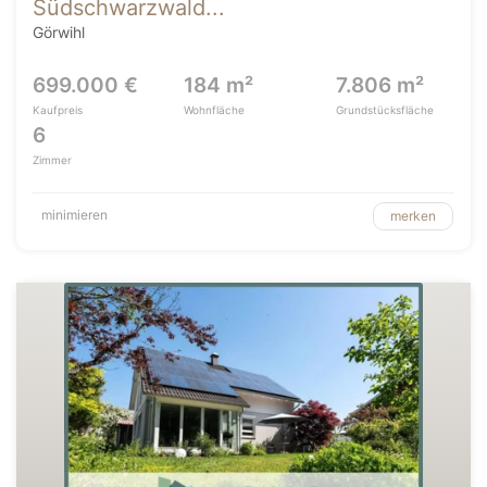
Südschwarzwald...
Görwihl
699.000 €
184 m²
7.806 m²
Kaufpreis
Wohnfläche
Grundstücksfläche
6
Zimmer
minimieren
merken