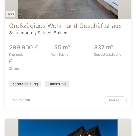
1/13
Großzügiges Wohn-und Geschäftshaus
Schramberg / Sulgen, Sulgen
299.900 €
155 m²
337 m²
Kaufpreis
Wohnfläche
Grundstücksfläche
6
Zimmer
Zentralheizung
Ölheizung
minimieren
merken