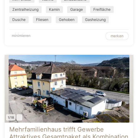
Zentralheizung
Kamin
Garage
Freifläche
Dusche
Fliesen
Gehoben
Gasheizung
minimieren
merken
1/18
Mehrfamilienhaus trifft Gewerbe
Attraktives Gesamtpaket als Kombination