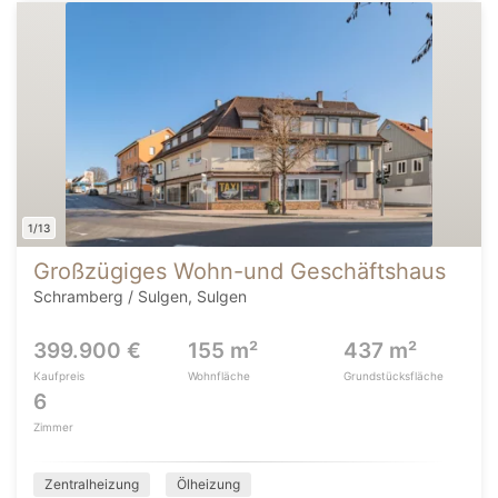
1/13
Großzügiges Wohn-und Geschäftshaus
Schramberg / Sulgen, Sulgen
399.900 €
155 m²
437 m²
Kaufpreis
Wohnfläche
Grundstücksfläche
6
Zimmer
Zentralheizung
Ölheizung