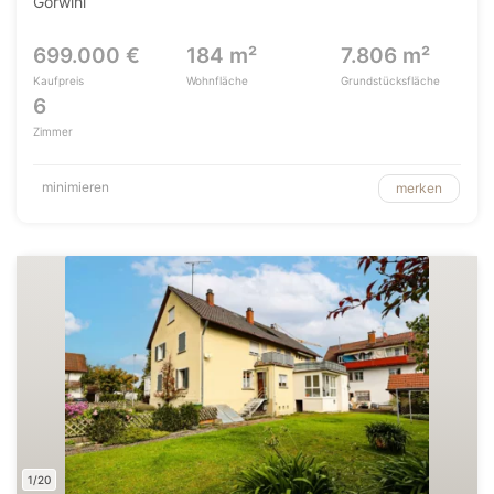
Görwihl
699.000 €
184 m²
7.806 m²
Kaufpreis
Wohnfläche
Grundstücksfläche
6
Zimmer
minimieren
merken
1/20