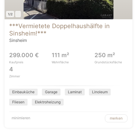
1/2
***Vermietete Doppelhaushälfte in
Sinsheim!***
Sinsheim
299.000 €
111 m²
250 m²
Kaufpreis
Wohnfläche
Grundstücksfläche
4
Zimmer
Einbauküche
Garage
Laminat
Linoleum
Fliesen
Elektroheizung
minimieren
merken