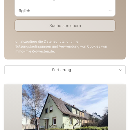
täglich
Suche speichern
Ich akzeptiere die
Datenschutzrichtlinie
,
Nutzungsbedingungen
und Verwendung von Cookies von
immo-im-s�dwesten.de.
Sortierung