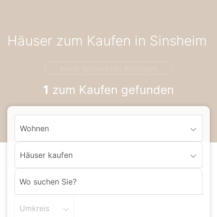
Accessibility-
Modus
aktivieren
Häuser zum Kaufen in Sinsheim
zur
Navigation
zum
keine gemerkten Anzeigen
Inhalt
1
zum Kaufen gefunden
Wohnen
Häuser kaufen
Umkreis