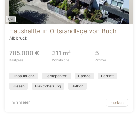
1/20
Haushälfte in Ortsrandlage von Buch
Albbruck
785.000 €
311 m²
5
Kaufpreis
Wohnfläche
Zimmer
Einbauküche
Fertigparkett
Garage
Parkett
Fliesen
Elektroheizung
Balkon
minimieren
merken