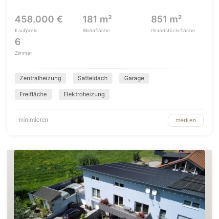
458.000 €
181 m²
851 m²
Kaufpreis
Wohnfläche
Grundstücksfläche
6
Zimmer
Zentralheizung
Satteldach
Garage
Freifläche
Elektroheizung
minimieren
merken