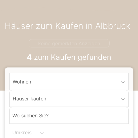
Accessibility-
Modus
aktivieren
Häuser zum Kaufen in Albbruck
zur
Navigation
zum
keine gemerkten Anzeigen
Inhalt
4
zum Kaufen gefunden
Wohnen
Häuser kaufen
Umkreis