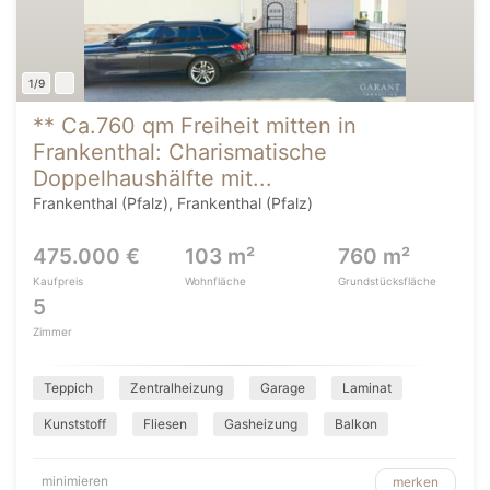
1/9
** Ca.760 qm Freiheit mitten in
Frankenthal: Charismatische
Doppelhaushälfte mit...
Frankenthal (Pfalz), Frankenthal (Pfalz)
475.000 €
103 m²
760 m²
Kaufpreis
Wohnfläche
Grundstücksfläche
5
Zimmer
Teppich
Zentralheizung
Garage
Laminat
Kunststoff
Fliesen
Gasheizung
Balkon
minimieren
merken