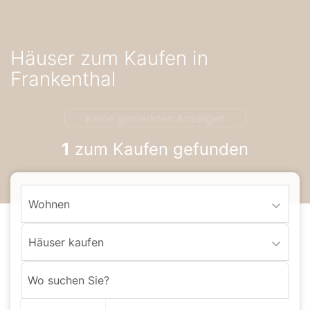
Accessibility-
Modus
aktivieren
Häuser zum Kaufen in
zur
Navigation
Frankenthal
zum
Inhalt
keine gemerkten Anzeigen
1
zum Kaufen gefunden
Wohnen
Häuser kaufen