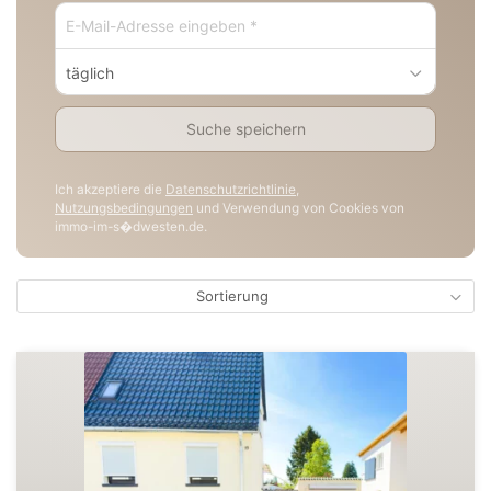
täglich
Suche speichern
Ich akzeptiere die
Datenschutzrichtlinie
,
Nutzungsbedingungen
und Verwendung von Cookies von
immo-im-s�dwesten.de.
Sortierung