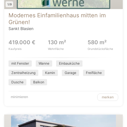
1/9
Modernes Einfamilienhaus mitten im
Grünen!
Sankt Blasien
419.000 €
130 m²
580 m²
Kaufpreis
Wohnfläche
Grundstücksfläche
mit Fenster
Wanne
Einbauküche
Zentralheizung
Kamin
Garage
Freifläche
Dusche
Balkon
minimieren
merken