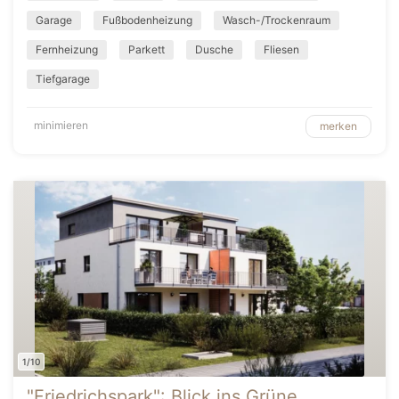
Garage
Fußbodenheizung
Wasch-/Trockenraum
Fernheizung
Parkett
Dusche
Fliesen
Tiefgarage
minimieren
merken
1/10
"Friedrichspark": Blick ins Grüne,