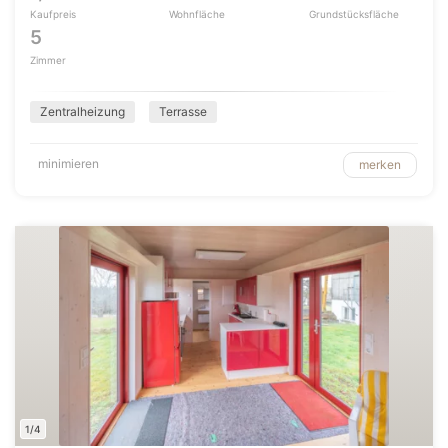
Kaufpreis
Wohnfläche
Grundstücksfläche
5
Zimmer
Zentralheizung
Terrasse
minimieren
merken
1/4