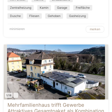
Zentralheizung
Kamin
Garage
Freifläche
Dusche
Fliesen
Gehoben
Gasheizung
minimieren
merken
1/18
Mehrfamilienhaus trifft Gewerbe
Attraktives Gesamtpaket als Kombination