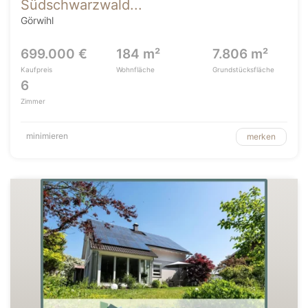
Südschwarzwald...
Görwihl
699.000 €
184 m²
7.806 m²
Kaufpreis
Wohnfläche
Grundstücksfläche
6
Zimmer
minimieren
merken