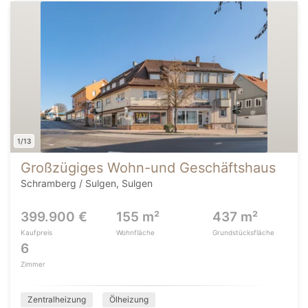
1/13
Großzügiges Wohn-und Geschäftshaus
Schramberg / Sulgen, Sulgen
399.900 €
155 m²
437 m²
Kaufpreis
Wohnfläche
Grundstücksfläche
6
Zimmer
Zentralheizung
Ölheizung