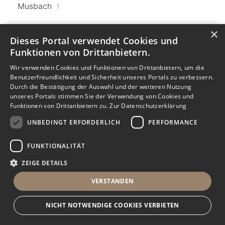
Musbach
1
×
Baden-Württemberg
606
Dieses Portal verwendet Cookies und
Laufenburg
9
Funktionen von Drittanbietern.
Baden-Württemberg
Karlsruhe
Wir verwenden Cookies und Funktionen von Drittanbietern, um die
606
7
Benutzerfreundlichkeit und Sicherheit unseres Portals zu verbessern.
Durch die Bestätigung der Auswahl und der weiteren Nutzung
Karlsruhe Oststadt
unseres Portals stimmen Sie der Verwendung von Cookies und
Funktionen von Drittanbietern zu.
Zur Datenschutzerklärung
1
UNBEDINGT ERFORDERLICH
PERFORMANCE
Baden-Württemberg
606
Donaueschingen
1
FUNKTIONALITÄT
ZEIGE DETAILS
Baden-Württemberg
606
Dauchingen
3
VERSTANDEN
Baden-Württemberg
606
NICHT NOTWENDIGE COOKIES VERBIETEN
Mühlhausen
2