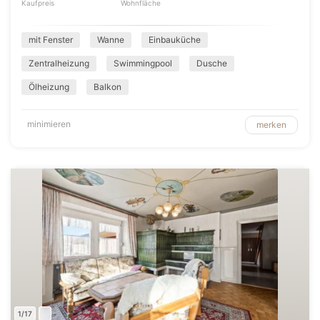
Kaufpreis
Wohnfläche
mit Fenster
Wanne
Einbauküche
Zentralheizung
Swimmingpool
Dusche
Ölheizung
Balkon
minimieren
merken
1/17