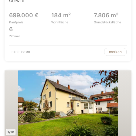
Görwihl
699.000 €
184 m²
7.806 m²
Kaufpreis
Wohnfläche
Grundstücksfläche
6
Zimmer
minimieren
merken
1/20