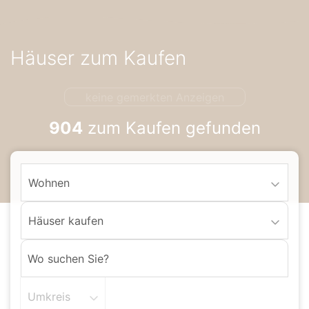
Accessibility-
Modus
aktivieren
Häuser zum Kaufen
zur
Navigation
zum
keine gemerkten Anzeigen
Inhalt
904
zum Kaufen gefunden
Wohnen
Häuser kaufen
Umkreis