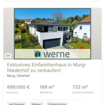
1/11
Exklusives Einfamilienhaus in Murg-
Niederhof zu verkaufen!
Murg, Oberhof
899.000 €
189 m²
732 m²
Kaufpreis
Wohnfläche
Grundstücksfläche
mit Fenster
Wanne
Einbauküche