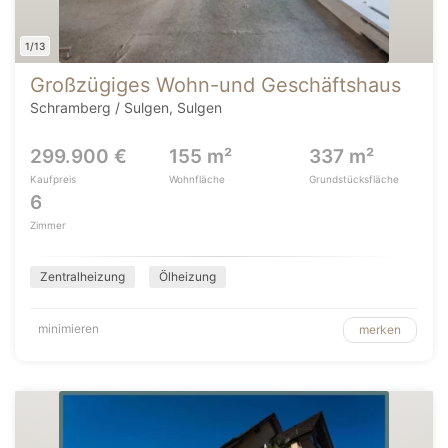
1/13
Großzügiges Wohn-und Geschäftshaus
Schramberg / Sulgen, Sulgen
299.900 €
155 m²
337 m²
Kaufpreis
Wohnfläche
Grundstücksfläche
6
Zimmer
Zentralheizung
Ölheizung
minimieren
merken