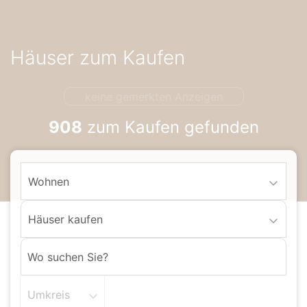
Accessibility-
Modus
aktivieren
Häuser zum Kaufen
zur
Navigation
zum
keine gemerkten Anzeigen
Inhalt
908
zum Kaufen gefunden
Wohnen
Häuser kaufen
Umkreis