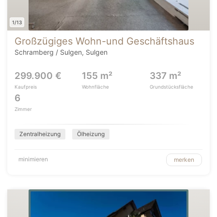
1/13
Großzügiges Wohn-und Geschäftshaus
Schramberg / Sulgen, Sulgen
299.900 €
155 m²
337 m²
Kaufpreis
Wohnfläche
Grundstücksfläche
6
Zimmer
Zentralheizung
Ölheizung
minimieren
merken