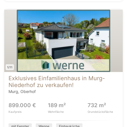
1/11
Exklusives Einfamilienhaus in Murg-
Niederhof zu verkaufen!
Murg, Oberhof
899.000 €
189 m²
732 m²
Kaufpreis
Wohnfläche
Grundstücksfläche
mit Fenster
Wanne
Einbauküche