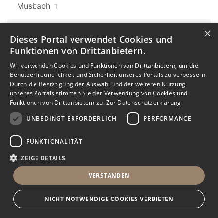
Musbach
1
×
Baden-Württemberg
608
Dieses Portal verwendet Cookies und
Laufenburg
9
Funktionen von Drittanbietern.
Baden-Württemberg
Karlsruhe
Wir verwenden Cookies und Funktionen von Drittanbietern, um die
608
8
Benutzerfreundlichkeit und Sicherheit unseres Portals zu verbessern.
Durch die Bestätigung der Auswahl und der weiteren Nutzung
Karlsruhe Oststadt
Karlsruhe Neureut
unseres Portals stimmen Sie der Verwendung von Cookies und
Funktionen von Drittanbietern zu.
Zur Datenschutzerklärung
1
1
UNBEDINGT ERFORDERLICH
PERFORMANCE
Baden-Württemberg
608
Donaueschingen
1
FUNKTIONALITÄT
ZEIGE DETAILS
Baden-Württemberg
608
Dauchingen
3
VERSTANDEN
Baden-Württemberg
608
NICHT NOTWENDIGE COOKIES VERBIETEN
Mühlhausen
2