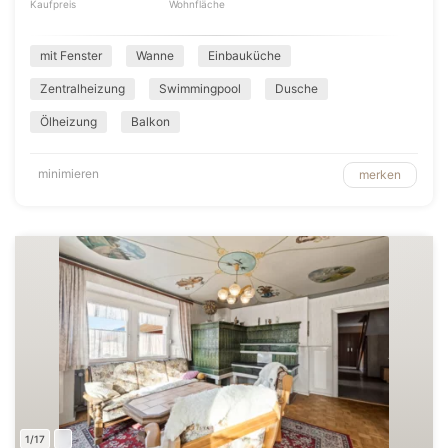
Kaufpreis
Wohnfläche
mit Fenster
Wanne
Einbauküche
Zentralheizung
Swimmingpool
Dusche
Ölheizung
Balkon
minimieren
merken
1/17