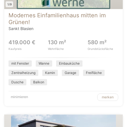
1/9
Modernes Einfamilienhaus mitten im
Grünen!
Sankt Blasien
419.000 €
130 m²
580 m²
Kaufpreis
Wohnfläche
Grundstücksfläche
mit Fenster
Wanne
Einbauküche
Zentralheizung
Kamin
Garage
Freifläche
Dusche
Balkon
minimieren
merken