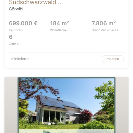
Südschwarzwald...
Görwihl
699.000 €
184 m²
7.806 m²
Kaufpreis
Wohnfläche
Grundstücksfläche
6
Zimmer
minimieren
merken