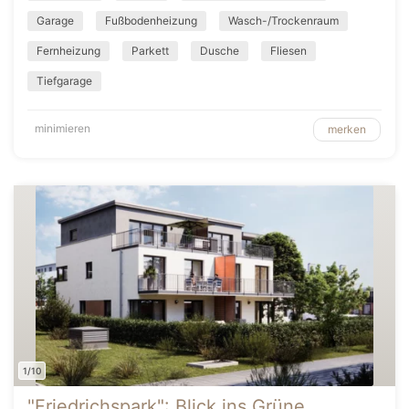
Garage
Fußbodenheizung
Wasch-/Trockenraum
Fernheizung
Parkett
Dusche
Fliesen
Tiefgarage
minimieren
merken
1/10
"Friedrichspark": Blick ins Grüne,