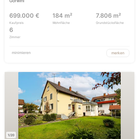
Görwihl
699.000 €
184 m²
7.806 m²
Kaufpreis
Wohnfläche
Grundstücksfläche
6
Zimmer
minimieren
merken
1/20