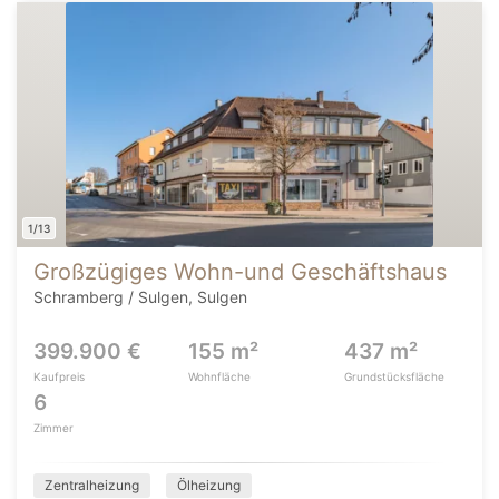
1/13
Großzügiges Wohn-und Geschäftshaus
Schramberg / Sulgen, Sulgen
399.900 €
155 m²
437 m²
Kaufpreis
Wohnfläche
Grundstücksfläche
6
Zimmer
Zentralheizung
Ölheizung