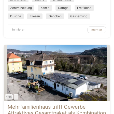
Zentralheizung
Kamin
Garage
Freifläche
Dusche
Fliesen
Gehoben
Gasheizung
minimieren
merken
1/18
Mehrfamilienhaus trifft Gewerbe
Attraktives Gesamtpaket als Kombination