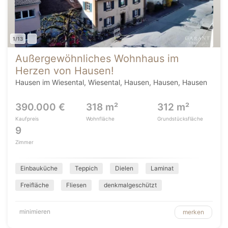
1/13
Außergewöhnliches Wohnhaus im
Herzen von Hausen!
Hausen im Wiesental, Wiesental, Hausen, Hausen, Hausen
390.000 €
318 m²
312 m²
Kaufpreis
Wohnfläche
Grundstücksfläche
9
Zimmer
Einbauküche
Teppich
Dielen
Laminat
Freifläche
Fliesen
denkmalgeschützt
minimieren
merken