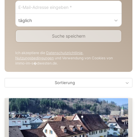
täglich
Suche speichern
Ich akzeptiere die
Datenschutzrichtlinie
,
Nutzungsbedingungen
und Verwendung von Cookies von
immo-im-s�dwesten.de.
Sortierung