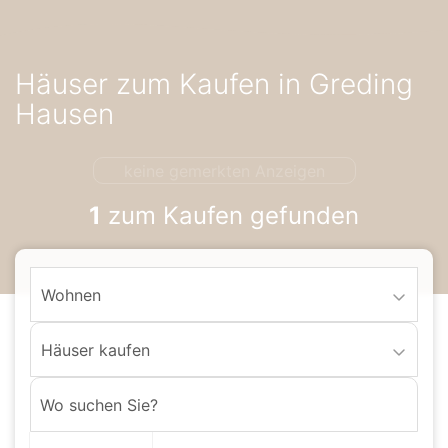
Accessibility-
Modus
aktivieren
Häuser zum Kaufen in Greding
zur
Navigation
Hausen
zum
Inhalt
keine gemerkten Anzeigen
1
zum Kaufen gefunden
Wohnen
Häuser kaufen