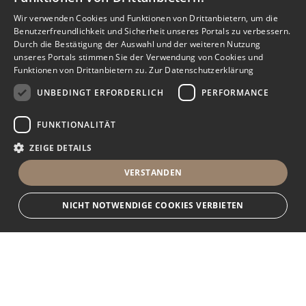
Wir verwenden Cookies und Funktionen von Drittanbietern, um die
Benutzerfreundlichkeit und Sicherheit unseres Portals zu verbessern.
Durch die Bestätigung der Auswahl und der weiteren Nutzung
unseres Portals stimmen Sie der Verwendung von Cookies und
Funktionen von Drittanbietern zu.
Zur Datenschutzerklärung
UNBEDINGT ERFORDERLICH
PERFORMANCE
FUNKTIONALITÄT
ZEIGE DETAILS
VERSTANDEN
NICHT NOTWENDIGE COOKIES VERBIETEN
Unbedingt erforderlich
Performance
Funktionalität
Ihr Immobilienportal
Unbedingt erforderliche Cookies und Funktionen von Drittanbietern
ermöglichen wesentliche Kernfunktionen des Portals, wie z.B.