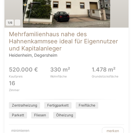
1/6
Mehrfamilienhaus nahe des
Hahnenkammsee ideal für Eigennutzer
und Kapitalanleger
Heidenheim, Degersheim
520.000 €
330 m²
1.478 m²
Kaufpreis
Wohnfläche
Grundstücksfläche
16
Zimmer
Zentralheizung
Fertigparkett
Freifläche
Parkett
Fliesen
Ölheizung
minimieren
merken