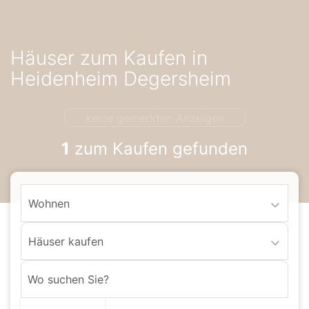
Accessibility-
Modus
aktivieren
Häuser zum Kaufen in
zur
Navigation
Heidenheim Degersheim
zum
Inhalt
keine gemerkten Anzeigen
1
zum Kaufen gefunden
Wohnen
Häuser kaufen