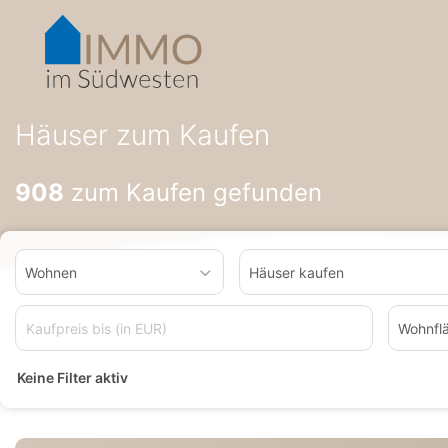
Accessibility-
Modus
aktivieren
zur
Navigation
zum
Häuser zum Kaufen
Inhalt
908
zum Kaufen gefunden
Wohnen
Häuser kaufen
Wohnfl
Keine Filter aktiv