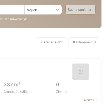
Suche speichern
täglich
mo-im-s�dwesten.de.
Listenansicht
Kartenansicht
337 m²
6
Grundstücksfläche
Zimmer
merken