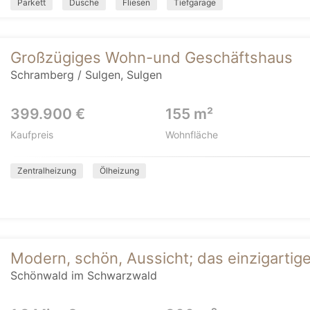
Parkett
Dusche
Fliesen
Tiefgarage
Großzügiges Wohn-und Geschäftshaus
Schramberg / Sulgen, Sulgen
399.900 €
155 m²
Kaufpreis
Wohnfläche
Zentralheizung
Ölheizung
Modern, schön, Aussicht; das einzigarti
Schönwald im Schwarzwald