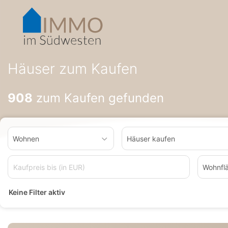
Accessibility-
Modus
aktivieren
zur
Navigation
zum
Häuser zum Kaufen
Inhalt
908
zum Kaufen gefunden
Wohnen
Häuser kaufen
Wohnfl
Keine Filter aktiv