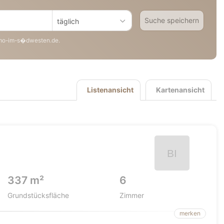
Suche speichern
täglich
mo-im-s�dwesten.de.
Listenansicht
Kartenansicht
337 m²
6
Grundstücksfläche
Zimmer
merken