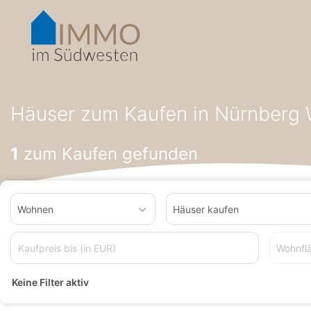
Accessibility-
Modus
aktivieren
zur
Navigation
zum
Startseite
Häuser zum Kaufen
Häuser zum Kaufen in Nürnb
Inhalt
Häuser zum Kaufen in Nürnberg
1
zum Kaufen gefunden
Wohnen
Häuser kaufen
Wohnfl
Keine Filter aktiv