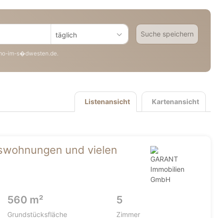
Suche speichern
täglich
mo-im-s�dwesten.de.
Listenansicht
Kartenansicht
mswohnungen und vielen
560 m²
5
Grundstücksfläche
Zimmer