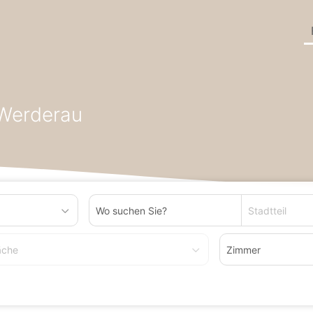
erg
Häuser zum Kaufen in Nürnberg Werderau
 Werderau
Stadtteil
äche
Zimmer