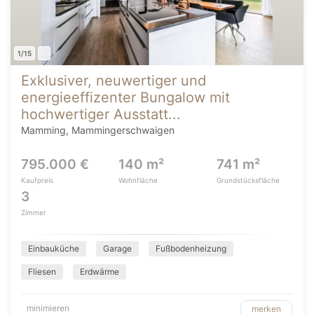
1/15
Exklusiver, neuwertiger und
energieeffizenter Bungalow mit
hochwertiger Ausstatt...
Mamming, Mammingerschwaigen
795.000 €
140 m²
741 m²
Kaufpreis
Wohnfläche
Grundstücksfläche
3
Zimmer
Einbauküche
Garage
Fußbodenheizung
Fliesen
Erdwärme
minimieren
merken