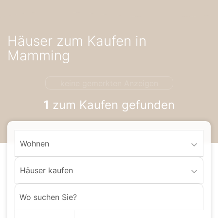
Accessibility-
Modus
aktivieren
Häuser zum Kaufen in
zur
Navigation
Mamming
zum
Inhalt
keine gemerkten Anzeigen
1
zum Kaufen gefunden
Wohnen
Häuser kaufen