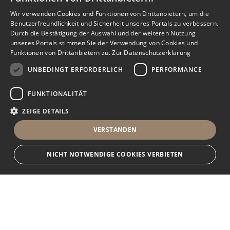
Wir verwenden Cookies und Funktionen von Drittanbietern, um die
Benutzerfreundlichkeit und Sicherheit unseres Portals zu verbessern.
Durch die Bestätigung der Auswahl und der weiteren Nutzung
unseres Portals stimmen Sie der Verwendung von Cookies und
Funktionen von Drittanbietern zu.
Zur Datenschutzerklärung
UNBEDINGT ERFORDERLICH
PERFORMANCE
FUNKTIONALITÄT
ZEIGE DETAILS
VERSTANDEN
NICHT NOTWENDIGE COOKIES VERBIETEN
Unbedingt erforderlich
Performance
Funktionalität
Ihr Immobilienportal
Unbedingt erforderliche Cookies und Funktionen von Drittanbietern
ermöglichen wesentliche Kernfunktionen des Portals, wie z.B.