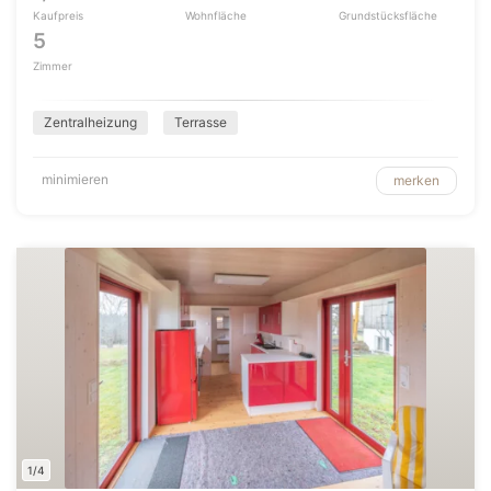
Kaufpreis
Wohnfläche
Grundstücksfläche
5
Zimmer
Zentralheizung
Terrasse
minimieren
merken
1/4