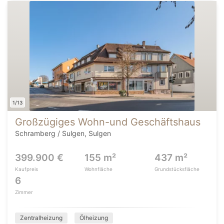
1/13
Großzügiges Wohn-und Geschäftshaus
Schramberg / Sulgen, Sulgen
399.900 €
155 m²
437 m²
Kaufpreis
Wohnfläche
Grundstücksfläche
6
Zimmer
Zentralheizung
Ölheizung