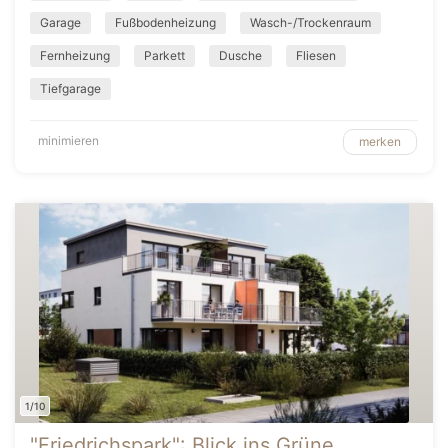
Garage
Fußbodenheizung
Wasch-/Trockenraum
Fernheizung
Parkett
Dusche
Fliesen
Tiefgarage
minimieren
merken
1/10
"Friedrichspark": Blick ins Grüne,