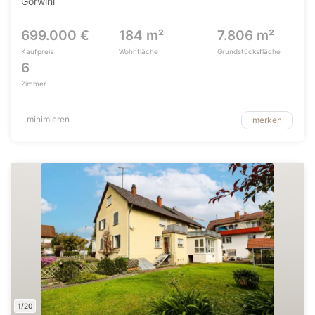
Görwihl
699.000 €
184 m²
7.806 m²
Kaufpreis
Wohnfläche
Grundstücksfläche
6
Zimmer
minimieren
merken
1/20