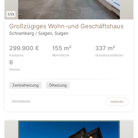
1/13
Großzügiges Wohn-und Geschäftshaus
Schramberg / Sulgen, Sulgen
299.900 €
155 m²
337 m²
Kaufpreis
Wohnfläche
Grundstücksfläche
6
Zimmer
Zentralheizung
Ölheizung
minimieren
merken