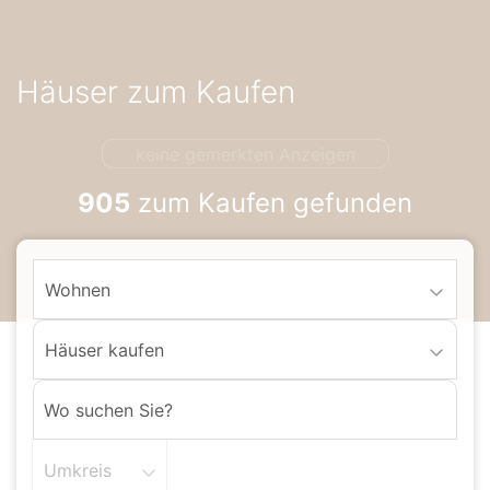
Accessibility-
Modus
aktivieren
Häuser zum Kaufen
zur
Navigation
zum
keine gemerkten Anzeigen
Inhalt
905
zum Kaufen gefunden
Wohnen
Häuser kaufen
Umkreis