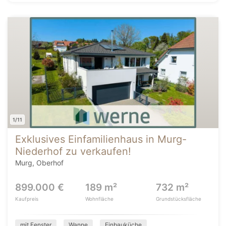
1/11
Exklusives Einfamilienhaus in Murg-
Niederhof zu verkaufen!
Murg, Oberhof
899.000 €
189 m²
732 m²
Kaufpreis
Wohnfläche
Grundstücksfläche
mit Fenster
Wanne
Einbauküche