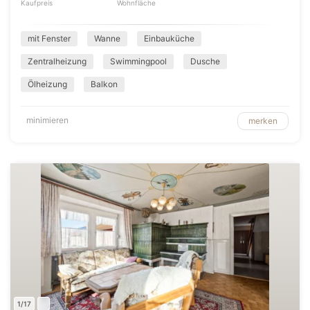
Kaufpreis
Wohnfläche
mit Fenster
Wanne
Einbauküche
Zentralheizung
Swimmingpool
Dusche
Ölheizung
Balkon
minimieren
merken
1/17