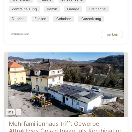
Zentralheizung
Kamin
Garage
Freifläche
Dusche
Fliesen
Gehoben
Gasheizung
minimieren
merken
1/18
Mehrfamilienhaus trifft Gewerbe
Attraktives Gesamtpaket als Kombination