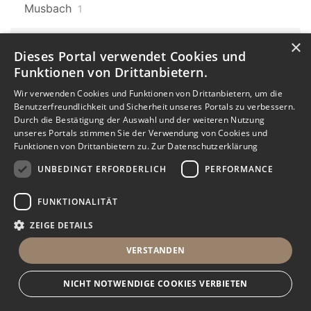
Musbach
1
×
Baden-Württemberg
607
Dieses Portal verwendet Cookies und
Laufenburg
9
Funktionen von Drittanbietern.
Baden-Württemberg
Karlsruhe
Wir verwenden Cookies und Funktionen von Drittanbietern, um die
607
7
Benutzerfreundlichkeit und Sicherheit unseres Portals zu verbessern.
Durch die Bestätigung der Auswahl und der weiteren Nutzung
Karlsruhe Oststadt
unseres Portals stimmen Sie der Verwendung von Cookies und
Funktionen von Drittanbietern zu.
Zur Datenschutzerklärung
1
UNBEDINGT ERFORDERLICH
PERFORMANCE
Baden-Württemberg
607
Donaueschingen
1
FUNKTIONALITÄT
ZEIGE DETAILS
Baden-Württemberg
607
Dauchingen
3
VERSTANDEN
Baden-Württemberg
607
NICHT NOTWENDIGE COOKIES VERBIETEN
Mühlhausen
2