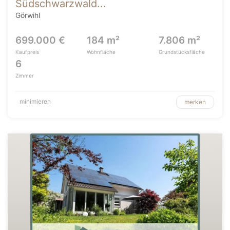
Südschwarzwald...
Görwihl
699.000 €
184 m²
7.806 m²
Kaufpreis
Wohnfläche
Grundstücksfläche
6
Zimmer
minimieren
merken