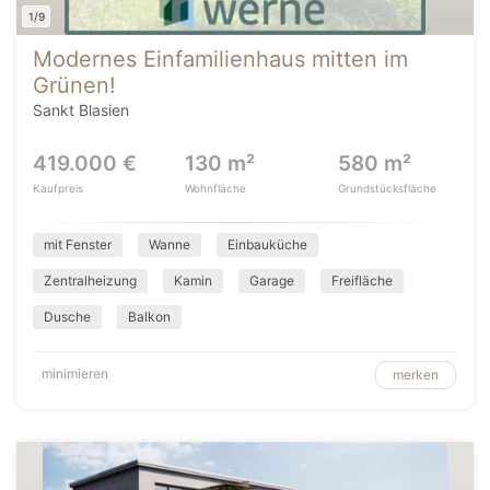
1/9
Modernes Einfamilienhaus mitten im
Grünen!
Sankt Blasien
419.000 €
130 m²
580 m²
Kaufpreis
Wohnfläche
Grundstücksfläche
mit Fenster
Wanne
Einbauküche
Zentralheizung
Kamin
Garage
Freifläche
Dusche
Balkon
minimieren
merken