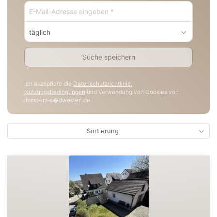
täglich
Suche speichern
Ich akzeptiere die
Datenschutzrichtlinie
,
Nutzungsbedingungen
und Verwendung von Cookies von
immo-im-s�dwesten.de.
Sortierung