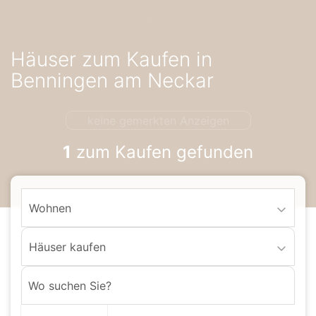
Accessibility-
Modus
aktivieren
Häuser zum Kaufen in
zur
Navigation
Benningen am Neckar
zum
Inhalt
keine gemerkten Anzeigen
1
zum Kaufen gefunden
Wohnen
Häuser kaufen