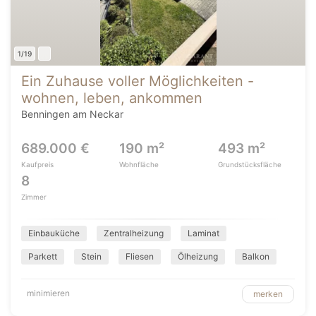
1/19
Ein Zuhause voller Möglichkeiten -
wohnen, leben, ankommen
Benningen am Neckar
689.000 €
190 m²
493 m²
Kaufpreis
Wohnfläche
Grundstücksfläche
8
Zimmer
Einbauküche
Zentralheizung
Laminat
Parkett
Stein
Fliesen
Ölheizung
Balkon
minimieren
merken