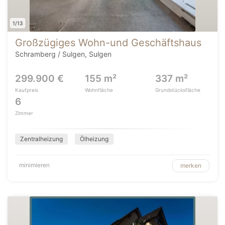
1/13
Großzügiges Wohn-und Geschäftshaus
Schramberg / Sulgen, Sulgen
299.900 €
155 m²
337 m²
Kaufpreis
Wohnfläche
Grundstücksfläche
6
Zimmer
Zentralheizung
Ölheizung
minimieren
merken