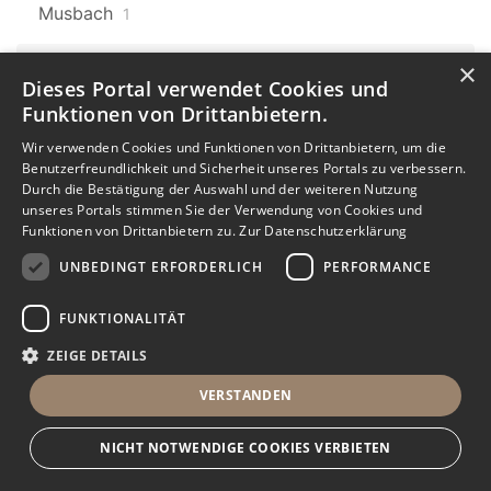
Musbach
1
×
Baden-Württemberg
606
Dieses Portal verwendet Cookies und
Laufenburg
9
Funktionen von Drittanbietern.
Baden-Württemberg
Karlsruhe
Wir verwenden Cookies und Funktionen von Drittanbietern, um die
606
7
Benutzerfreundlichkeit und Sicherheit unseres Portals zu verbessern.
Durch die Bestätigung der Auswahl und der weiteren Nutzung
Karlsruhe Oststadt
unseres Portals stimmen Sie der Verwendung von Cookies und
Funktionen von Drittanbietern zu.
Zur Datenschutzerklärung
1
UNBEDINGT ERFORDERLICH
PERFORMANCE
Baden-Württemberg
606
Donaueschingen
1
FUNKTIONALITÄT
ZEIGE DETAILS
Baden-Württemberg
606
Dauchingen
3
VERSTANDEN
Baden-Württemberg
606
NICHT NOTWENDIGE COOKIES VERBIETEN
Mühlhausen
2