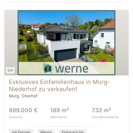
1/11
Exklusives Einfamilienhaus in Murg-
Niederhof zu verkaufen!
Murg, Oberhof
899.000 €
189 m²
732 m²
Kaufpreis
Wohnfläche
Grundstücksfläche
mit Fenster
Wanne
Einbauküche