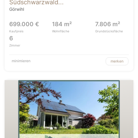
Südschwarzwald...
Görwihl
699.000 €
184 m²
7.806 m²
Kaufpreis
Wohnfläche
Grundstücksfläche
6
Zimmer
minimieren
merken