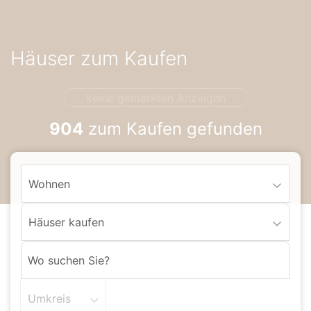
Accessibility-
Modus
aktivieren
Häuser zum Kaufen
zur
Navigation
zum
keine gemerkten Anzeigen
Inhalt
904
zum Kaufen gefunden
Wohnen
Häuser kaufen
Umkreis