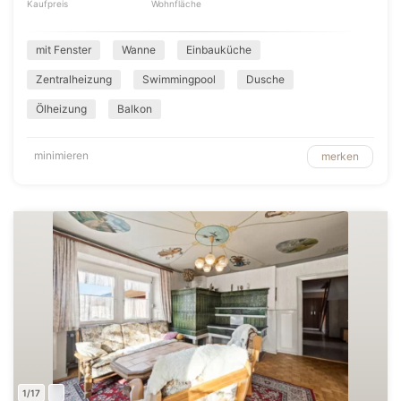
Kaufpreis
Wohnfläche
mit Fenster
Wanne
Einbauküche
Zentralheizung
Swimmingpool
Dusche
Ölheizung
Balkon
minimieren
merken
1/17