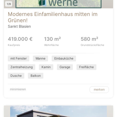
1/9
Modernes Einfamilienhaus mitten im
Grünen!
Sankt Blasien
419.000 €
130 m²
580 m²
Kaufpreis
Wohnfläche
Grundstücksfläche
mit Fenster
Wanne
Einbauküche
Zentralheizung
Kamin
Garage
Freifläche
Dusche
Balkon
minimieren
merken