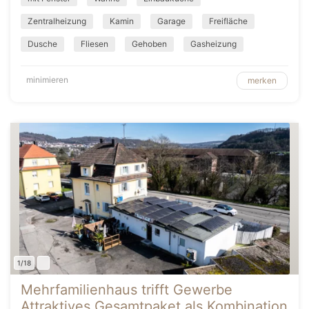
Zentralheizung
Kamin
Garage
Freifläche
Dusche
Fliesen
Gehoben
Gasheizung
minimieren
merken
1/18
Mehrfamilienhaus trifft Gewerbe
Attraktives Gesamtpaket als Kombination