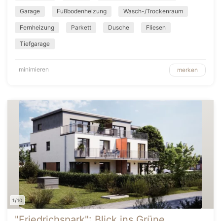
Garage
Fußbodenheizung
Wasch-/Trockenraum
Fernheizung
Parkett
Dusche
Fliesen
Tiefgarage
minimieren
merken
1/10
"Friedrichspark": Blick ins Grüne,