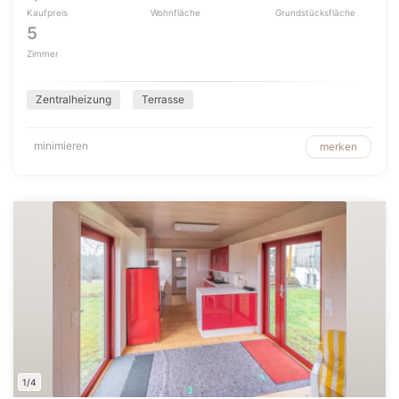
Kaufpreis
Wohnfläche
Grundstücksfläche
5
Zimmer
Zentralheizung
Terrasse
minimieren
merken
1/4