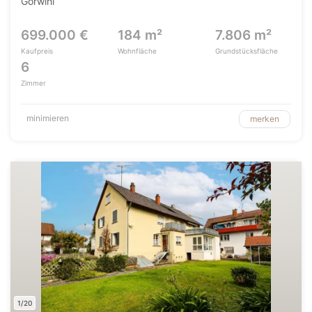
Görwihl
699.000 €
184 m²
7.806 m²
Kaufpreis
Wohnfläche
Grundstücksfläche
6
Zimmer
minimieren
merken
1/20