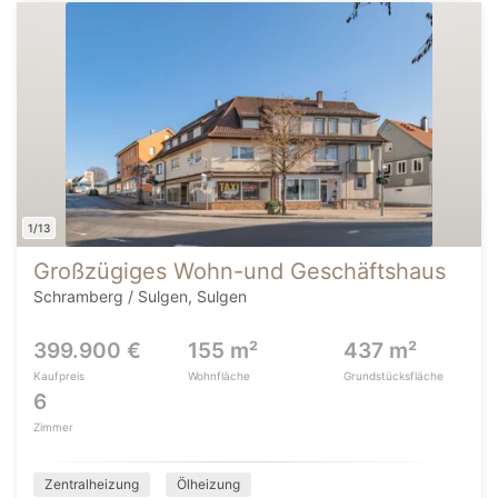
1/13
Großzügiges Wohn-und Geschäftshaus
Schramberg / Sulgen, Sulgen
399.900 €
155 m²
437 m²
Kaufpreis
Wohnfläche
Grundstücksfläche
6
Zimmer
Zentralheizung
Ölheizung