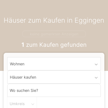
Accessibility-
Modus
aktivieren
Häuser zum Kaufen in Eggingen
zur
Navigation
zum
keine gemerkten Anzeigen
Inhalt
1
zum Kaufen gefunden
Wohnen
Häuser kaufen
Umkreis