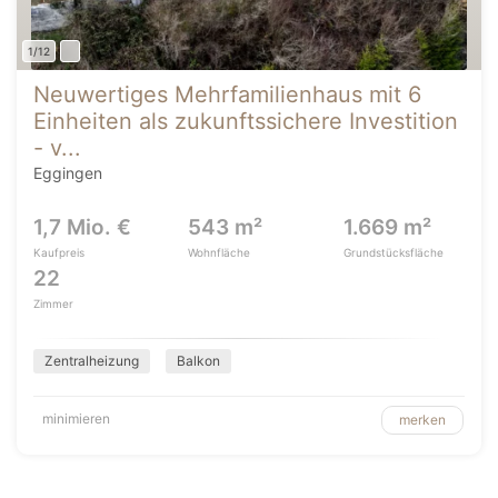
1/12
Neuwertiges Mehrfamilienhaus mit 6
Einheiten als zukunftssichere Investition
- v...
Eggingen
1,7 Mio. €
543 m²
1.669 m²
Kaufpreis
Wohnfläche
Grundstücksfläche
22
Zimmer
Zentralheizung
Balkon
minimieren
merken