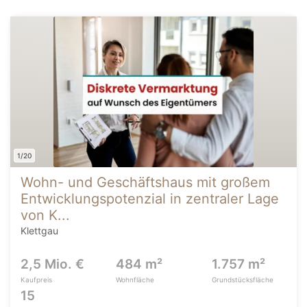
1/20
Wohn- und Geschäftshaus mit großem
Entwicklungspotenzial in zentraler Lage
von K...
Klettgau
2,5 Mio. €
484 m²
1.757 m²
Kaufpreis
Wohnfläche
Grundstücksfläche
15