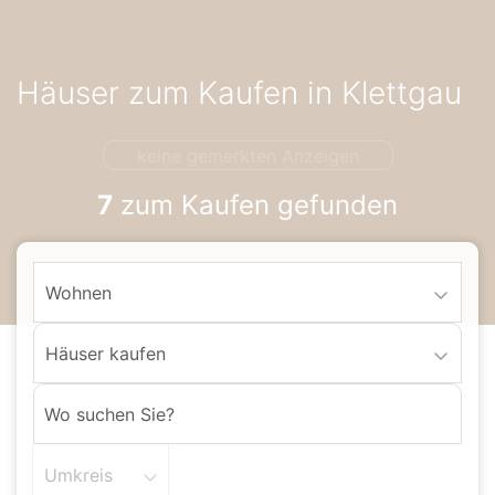
Accessibility-
Modus
aktivieren
Häuser zum Kaufen in Klettgau
zur
Navigation
zum
keine gemerkten Anzeigen
Inhalt
7
zum Kaufen gefunden
Wohnen
Häuser kaufen
Umkreis