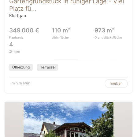
Gartengrundstück in ruhiger Lage - Viel
Platz fü...
Klettgau
349.000 €
110 m²
973 m²
Kaufpreis
Wohnfläche
Grundstücksfläche
4
Zimmer
Ölheizung
Terrasse
minimieren
merken