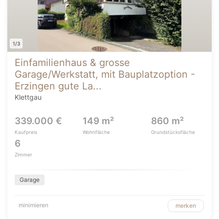
1/3
Einfamilienhaus & grosse
Garage/Werkstatt, mit Bauplatzoption -
Erzingen gute La...
Klettgau
339.000 €
149 m²
860 m²
Kaufpreis
Wohnfläche
Grundstücksfläche
6
Zimmer
Garage
minimieren
merken