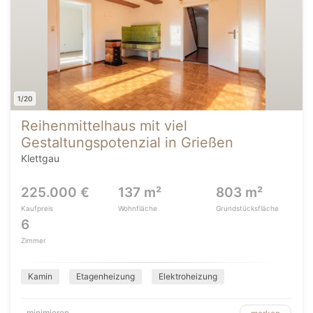
1/20
Reihenmittelhaus mit viel
Gestaltungspotenzial in Grießen
Klettgau
225.000 €
137 m²
803 m²
Kaufpreis
Wohnfläche
Grundstücksfläche
6
Zimmer
Kamin
Etagenheizung
Elektroheizung
minimieren