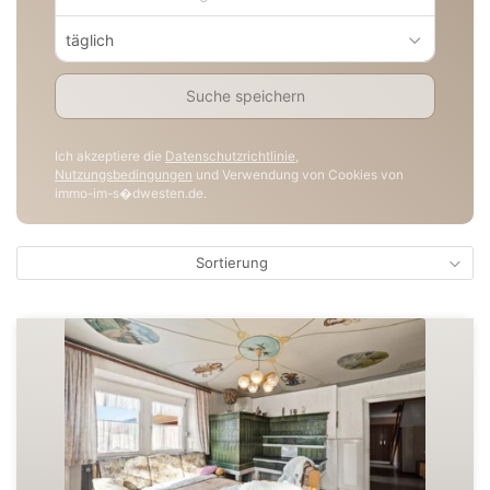
täglich
Suche speichern
Ich akzeptiere die
Datenschutzrichtlinie
,
Nutzungsbedingungen
und Verwendung von Cookies von
immo-im-s�dwesten.de.
Sortierung