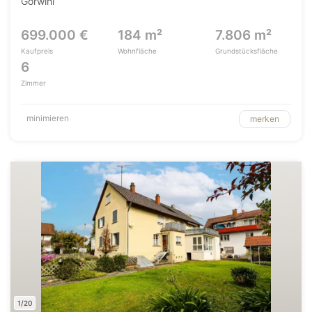
Görwihl
699.000 €
184 m²
7.806 m²
Kaufpreis
Wohnfläche
Grundstücksfläche
6
Zimmer
minimieren
merken
1/20