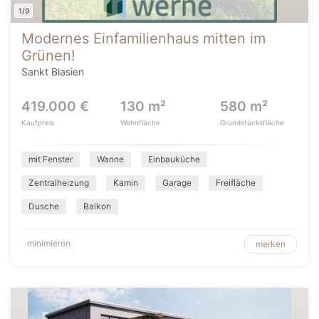
1/9
Modernes Einfamilienhaus mitten im
Grünen!
Sankt Blasien
419.000 €
130 m²
580 m²
Kaufpreis
Wohnfläche
Grundstücksfläche
mit Fenster
Wanne
Einbauküche
Zentralheizung
Kamin
Garage
Freifläche
Dusche
Balkon
minimieren
merken