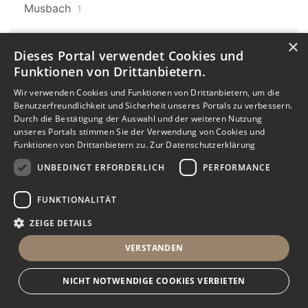
Musbach
1
×
Baden-Württemberg
607
Dieses Portal verwendet Cookies und
Laufenburg
9
Funktionen von Drittanbietern.
Baden-Württemberg
Karlsruhe
Wir verwenden Cookies und Funktionen von Drittanbietern, um die
607
7
Benutzerfreundlichkeit und Sicherheit unseres Portals zu verbessern.
Durch die Bestätigung der Auswahl und der weiteren Nutzung
Karlsruhe Oststadt
unseres Portals stimmen Sie der Verwendung von Cookies und
Funktionen von Drittanbietern zu.
Zur Datenschutzerklärung
1
UNBEDINGT ERFORDERLICH
PERFORMANCE
Baden-Württemberg
607
Donaueschingen
1
FUNKTIONALITÄT
ZEIGE DETAILS
Baden-Württemberg
607
Dauchingen
3
VERSTANDEN
Baden-Württemberg
607
NICHT NOTWENDIGE COOKIES VERBIETEN
Mühlhausen
2