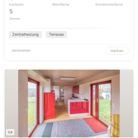
Kaufpreis
Wohnfläche
Grundstücksfläche
5
Zimmer
Zentralheizung
Terrasse
minimieren
merken
1/4