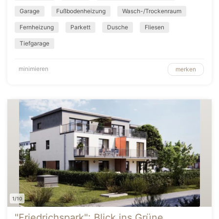
Garage
Fußbodenheizung
Wasch-/Trockenraum
Fernheizung
Parkett
Dusche
Fliesen
Tiefgarage
minimieren
merken
1/10
"Friedrichspark": Blick ins Grüne,