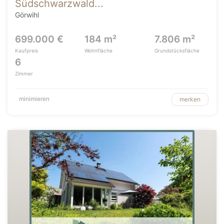
Südschwarzwald...
Görwihl
699.000 €
184 m²
7.806 m²
Kaufpreis
Wohnfläche
Grundstücksfläche
6
Zimmer
minimieren
merken