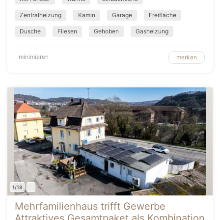
Zentralheizung
Kamin
Garage
Freifläche
Dusche
Fliesen
Gehoben
Gasheizung
minimieren
merken
1/18
Mehrfamilienhaus trifft Gewerbe
Attraktives Gesamtpaket als Kombination