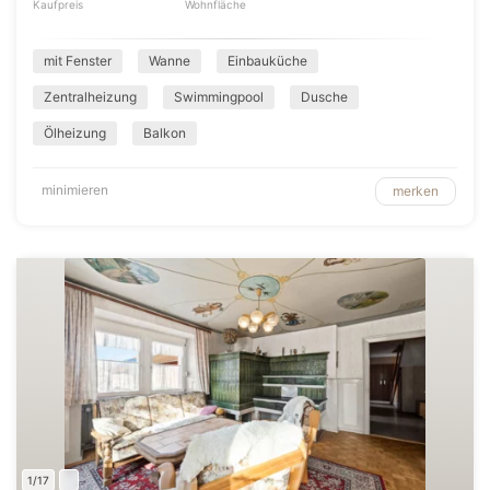
Kaufpreis
Wohnfläche
mit Fenster
Wanne
Einbauküche
Zentralheizung
Swimmingpool
Dusche
Ölheizung
Balkon
minimieren
merken
1/17