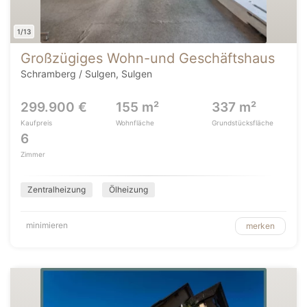
1/13
Großzügiges Wohn-und Geschäftshaus
Schramberg / Sulgen, Sulgen
299.900 €
155 m²
337 m²
Kaufpreis
Wohnfläche
Grundstücksfläche
6
Zimmer
Zentralheizung
Ölheizung
minimieren
merken