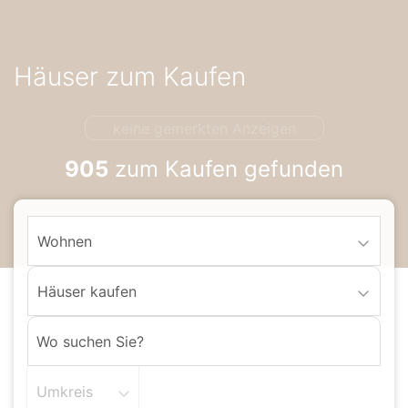
Accessibility-
Modus
aktivieren
Häuser zum Kaufen
zur
Navigation
zum
keine gemerkten Anzeigen
Inhalt
905
zum Kaufen gefunden
Wohnen
Häuser kaufen
Umkreis