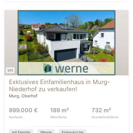
1/11
Exklusives Einfamilienhaus in Murg-
Niederhof zu verkaufen!
Murg, Oberhof
899.000 €
189 m²
732 m²
Kaufpreis
Wohnfläche
Grundstücksfläche
mit Fenster
Wanne
Einbauküche