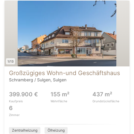
1/13
Großzügiges Wohn-und Geschäftshaus
Schramberg / Sulgen, Sulgen
399.900 €
155 m²
437 m²
Kaufpreis
Wohnfläche
Grundstücksfläche
6
Zimmer
Zentralheizung
Ölheizung