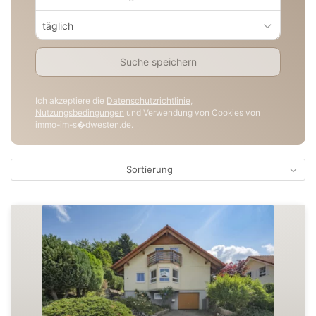
täglich
Suche speichern
Ich akzeptiere die
Datenschutzrichtlinie
,
Nutzungsbedingungen
und Verwendung von Cookies von
immo-im-s�dwesten.de.
Sortierung