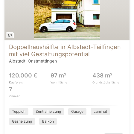
1/7
Doppelhaushälfte in Albstadt-Tailfingen
mit viel Gestaltungspotential
Albstadt, Onstmettingen
120.000 €
97 m²
438 m²
Kaufpreis
Wohnfläche
Grundstücksfläche
7
Zimmer
Teppich
Zentralheizung
Garage
Laminat
Gasheizung
Balkon