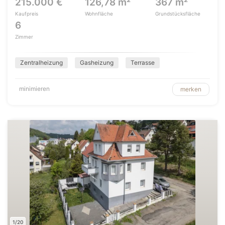
215.000 €
126,78 m²
367 m²
Kaufpreis
Wohnfläche
Grundstücksfläche
6
Zimmer
Zentralheizung
Gasheizung
Terrasse
minimieren
merken
1/20