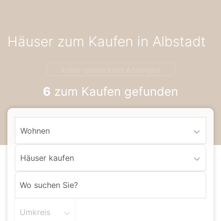
Accessibility-
Modus
aktivieren
Häuser zum Kaufen in Albstadt
zur
Navigation
zum
keine gemerkten Anzeigen
Inhalt
6
zum Kaufen gefunden
Wohnen
Häuser kaufen
Umkreis