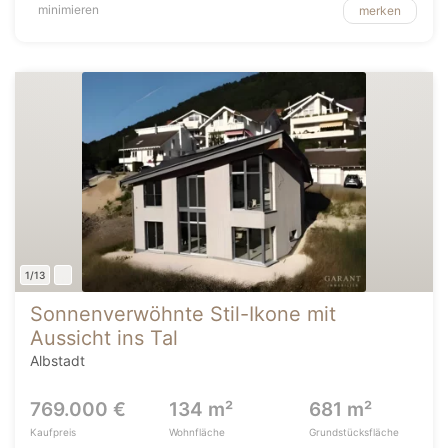
minimieren
merken
1/13
Sonnenverwöhnte Stil-Ikone mit
Aussicht ins Tal
Albstadt
769.000 €
134 m²
681 m²
Kaufpreis
Wohnfläche
Grundstücksfläche