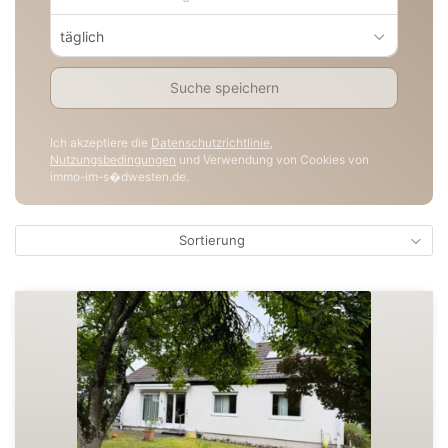
täglich
Suche speichern
Ich akzeptiere die
Datenschutzrichtlinie
,
Nutzungsbedingungen
und Verwendung von Cookies von
immo-im-s�dwesten.de.
Sortierung