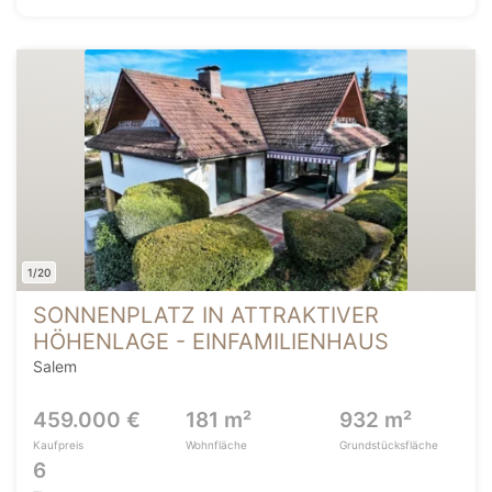
1/20
SONNENPLATZ IN ATTRAKTIVER
HÖHENLAGE - EINFAMILIENHAUS
Salem
459.000 €
181 m²
932 m²
Kaufpreis
Wohnfläche
Grundstücksfläche
6