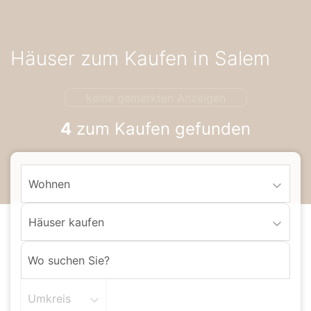
Accessibility-
Modus
aktivieren
Häuser zum Kaufen in Salem
zur
Navigation
zum
keine gemerkten Anzeigen
Inhalt
4
zum Kaufen gefunden
Wohnen
Häuser kaufen
Umkreis