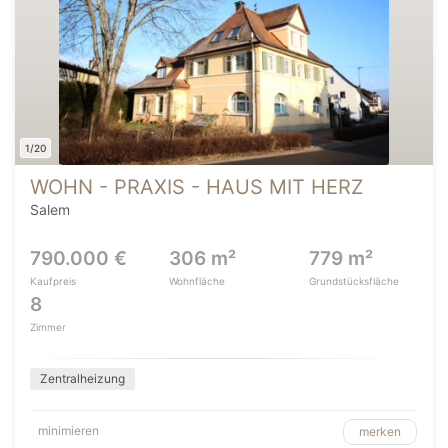
1/20
WOHN - PRAXIS - HAUS MIT HERZ
Salem
790.000 €
306 m²
779 m²
Kaufpreis
Wohnfläche
Grundstücksfläche
8
Zimmer
Zentralheizung
minimieren
merken