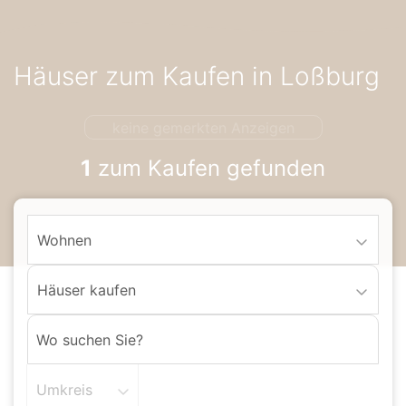
Accessibility-
Modus
aktivieren
Häuser zum Kaufen in Loßburg
zur
Navigation
zum
keine gemerkten Anzeigen
Inhalt
1
zum Kaufen gefunden
Wohnen
Häuser kaufen
Umkreis