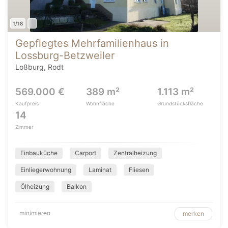
1/18
Gepflegtes Mehrfamilienhaus in
Lossburg-Betzweiler
Loßburg, Rodt
569.000 €
389 m²
1.113 m²
Kaufpreis
Wohnfläche
Grundstücksfläche
14
Zimmer
Einbauküche
Carport
Zentralheizung
Einliegerwohnung
Laminat
Fliesen
Ölheizung
Balkon
minimieren
merken