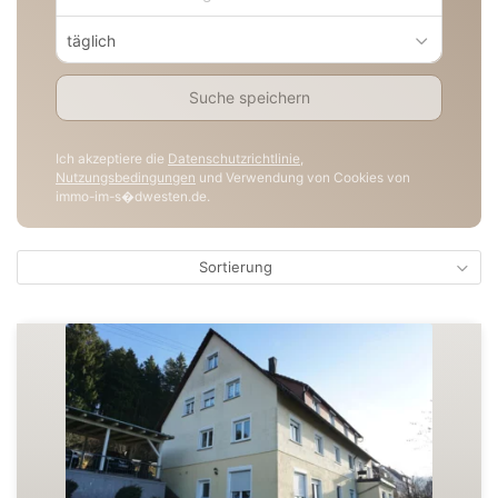
täglich
Suche speichern
Ich akzeptiere die
Datenschutzrichtlinie
,
Nutzungsbedingungen
und Verwendung von Cookies von
immo-im-s�dwesten.de.
Sortierung