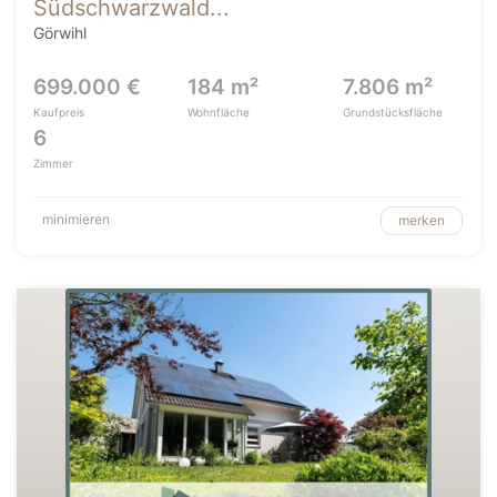
Südschwarzwald...
Görwihl
699.000 €
184 m²
7.806 m²
Kaufpreis
Wohnfläche
Grundstücksfläche
6
Zimmer
minimieren
merken