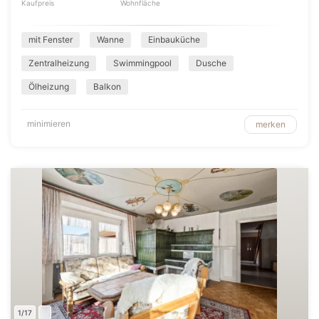
Kaufpreis
Wohnfläche
mit Fenster
Wanne
Einbauküche
Zentralheizung
Swimmingpool
Dusche
Ölheizung
Balkon
minimieren
merken
1/17