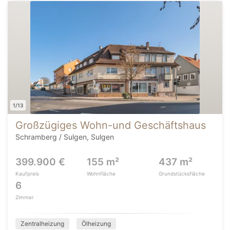
1/13
Großzügiges Wohn-und Geschäftshaus
Schramberg / Sulgen, Sulgen
399.900 €
155 m²
437 m²
Kaufpreis
Wohnfläche
Grundstücksfläche
6
Zimmer
Zentralheizung
Ölheizung