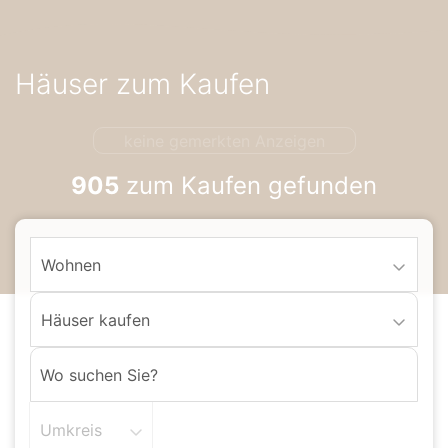
Accessibility-
Modus
aktivieren
Häuser zum Kaufen
zur
Navigation
zum
keine gemerkten Anzeigen
Inhalt
905
zum Kaufen gefunden
Wohnen
Häuser kaufen
Umkreis