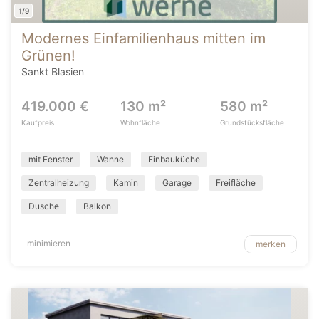
1/9
Modernes Einfamilienhaus mitten im
Grünen!
Sankt Blasien
419.000 €
130 m²
580 m²
Kaufpreis
Wohnfläche
Grundstücksfläche
mit Fenster
Wanne
Einbauküche
Zentralheizung
Kamin
Garage
Freifläche
Dusche
Balkon
minimieren
merken