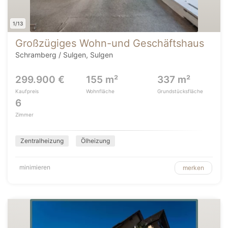
1/13
Großzügiges Wohn-und Geschäftshaus
Schramberg / Sulgen, Sulgen
299.900 €
155 m²
337 m²
Kaufpreis
Wohnfläche
Grundstücksfläche
6
Zimmer
Zentralheizung
Ölheizung
minimieren
merken