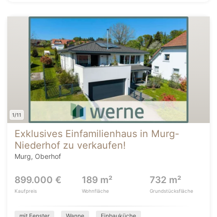
1/11
Exklusives Einfamilienhaus in Murg-
Niederhof zu verkaufen!
Murg, Oberhof
899.000 €
189 m²
732 m²
Kaufpreis
Wohnfläche
Grundstücksfläche
mit Fenster
Wanne
Einbauküche