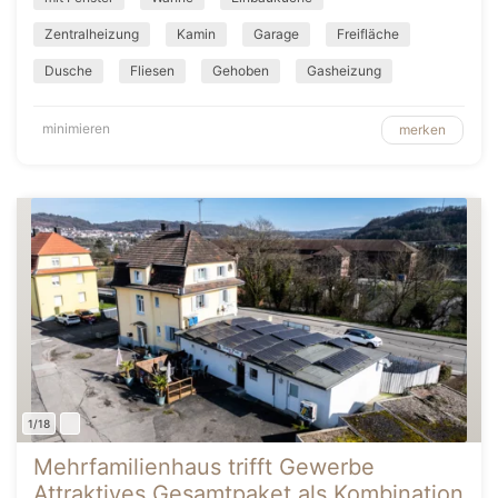
Zentralheizung
Kamin
Garage
Freifläche
Dusche
Fliesen
Gehoben
Gasheizung
minimieren
merken
1/18
Mehrfamilienhaus trifft Gewerbe
Attraktives Gesamtpaket als Kombination