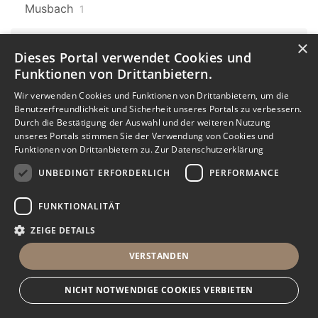
Musbach
1
×
Baden-Württemberg
607
Dieses Portal verwendet Cookies und
Laufenburg
9
Funktionen von Drittanbietern.
Baden-Württemberg
Karlsruhe
Wir verwenden Cookies und Funktionen von Drittanbietern, um die
607
7
Benutzerfreundlichkeit und Sicherheit unseres Portals zu verbessern.
Durch die Bestätigung der Auswahl und der weiteren Nutzung
Karlsruhe Oststadt
unseres Portals stimmen Sie der Verwendung von Cookies und
Funktionen von Drittanbietern zu.
Zur Datenschutzerklärung
1
UNBEDINGT ERFORDERLICH
PERFORMANCE
Baden-Württemberg
607
Donaueschingen
1
FUNKTIONALITÄT
ZEIGE DETAILS
Baden-Württemberg
607
Dauchingen
3
VERSTANDEN
Baden-Württemberg
607
NICHT NOTWENDIGE COOKIES VERBIETEN
Mühlhausen
2