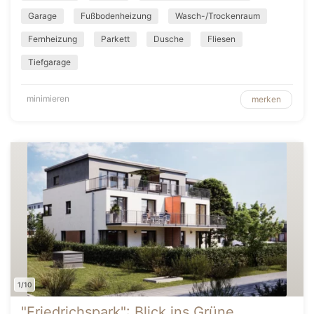
Garage
Fußbodenheizung
Wasch-/Trockenraum
Fernheizung
Parkett
Dusche
Fliesen
Tiefgarage
minimieren
merken
1/10
"Friedrichspark": Blick ins Grüne,