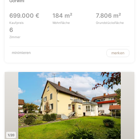
Görwihl
699.000 €
184 m²
7.806 m²
Kaufpreis
Wohnfläche
Grundstücksfläche
6
Zimmer
minimieren
merken
1/20