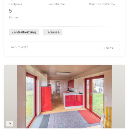
Kaufpreis
Wohnfläche
Grundstücksfläche
5
Zimmer
Zentralheizung
Terrasse
minimieren
merken
1/4