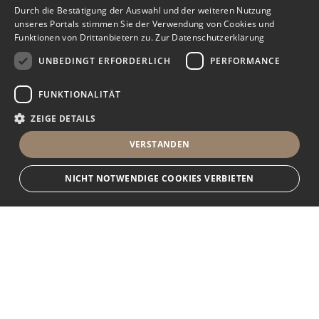
Durch die Bestätigung der Auswahl und der weiteren Nutzung
unseres Portals stimmen Sie der Verwendung von Cookies und
Funktionen von Drittanbietern zu.
Zur Datenschutzerklärung
UNBEDINGT ERFORDERLICH
PERFORMANCE
FUNKTIONALITÄT
ZEIGE DETAILS
VERSTANDEN
NICHT NOTWENDIGE COOKIES VERBIETEN
Unbedingt erforderlich
Performance
Funktionalität
Ihr Immobilienportal
Unbedingt erforderliche Cookies und Funktionen von Drittanbietern
ermöglichen wesentliche Kernfunktionen des Portals, wie z.B.
Kontaktformulare und das Sessionmanagement. Ohne die unbedingt
Sie suchen eine neue Wohnung, wollen ein Haus kaufen oder
erforderlichen Cookies und Funktionen von Drittanbietern kann das Portal
nicht ordnungsgemäß verwendet werden.
halten Ausschau nach geeigneten Räumlichkeiten für Ihr