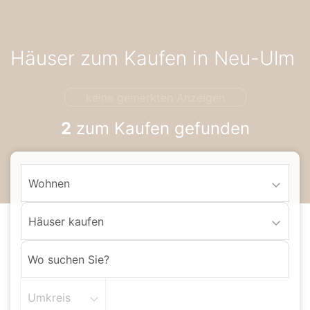
Accessibility-
Modus
aktivieren
Häuser zum Kaufen in Neu-Ulm
zur
Navigation
zum
keine gemerkten Anzeigen
Inhalt
2
zum Kaufen gefunden
Wohnen
Häuser kaufen
Umkreis