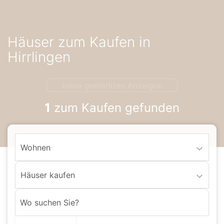
Accessibility-
Modus
aktivieren
Häuser zum Kaufen in
zur
Navigation
Hirrlingen
zum
Inhalt
keine gemerkten Anzeigen
1
zum Kaufen gefunden
Wohnen
Häuser kaufen