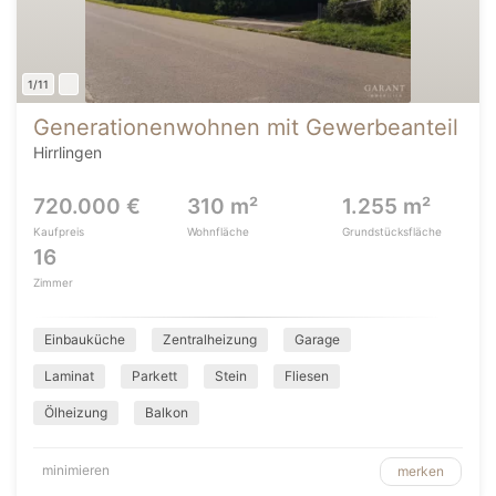
1/11
Generationenwohnen mit Gewerbeanteil
Hirrlingen
720.000 €
310 m²
1.255 m²
Kaufpreis
Wohnfläche
Grundstücksfläche
16
Zimmer
Einbauküche
Zentralheizung
Garage
Laminat
Parkett
Stein
Fliesen
Ölheizung
Balkon
minimieren
merken