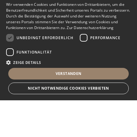
Wir verwenden Cookies und Funktionen von Drittanbietern, um die
Benutzerfreundlichkeit und Sicherheit unseres Portals zu verbessern.
Durch die Bestätigung der Auswahl und der weiteren Nutzung
unseres Portals stimmen Sie der Verwendung von Cookies und
Funktionen von Drittanbietern zu.
Zur Datenschutzerklärung
UNBEDINGT ERFORDERLICH
PERFORMANCE
FUNKTIONALITÄT
ZEIGE DETAILS
VERSTANDEN
NICHT NOTWENDIGE COOKIES VERBIETEN
Unbedingt erforderlich
Performance
Funktionalität
Ihr Immobilienportal
Unbedingt erforderliche Cookies und Funktionen von Drittanbietern
ermöglichen wesentliche Kernfunktionen des Portals, wie z.B.
Kontaktformulare und das Sessionmanagement. Ohne die unbedingt