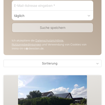
täglich
Suche speichern
Ich akzeptiere die
Datenschutzrichtlinie
,
Nutzungsbedingungen
und Verwendung von Cookies von
immo-im-s�dwesten.de.
Sortierung