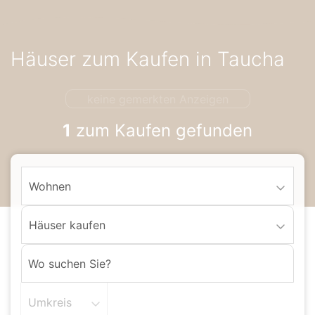
Accessibility-
Modus
aktivieren
Häuser zum Kaufen in Taucha
zur
Navigation
zum
keine gemerkten Anzeigen
Inhalt
1
zum Kaufen gefunden
Wohnen
Häuser kaufen
Umkreis