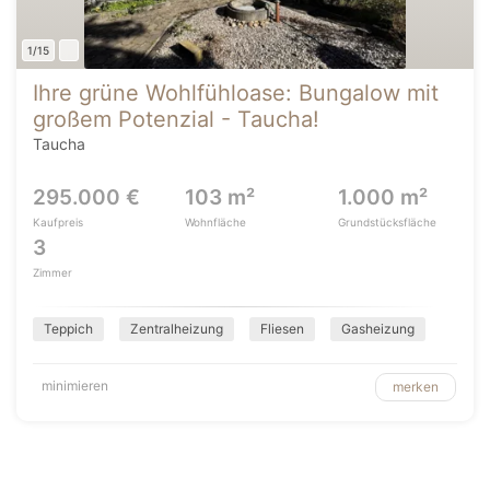
1/15
Ihre grüne Wohlfühloase: Bungalow mit
großem Potenzial - Taucha!
Taucha
295.000 €
103 m²
1.000 m²
Kaufpreis
Wohnfläche
Grundstücksfläche
3
Zimmer
Teppich
Zentralheizung
Fliesen
Gasheizung
minimieren
merken