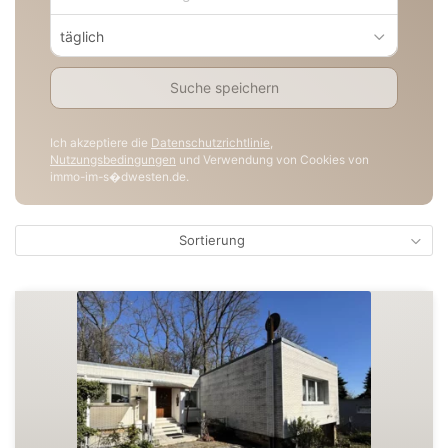
täglich
Suche speichern
Ich akzeptiere die
Datenschutzrichtlinie
,
Nutzungsbedingungen
und Verwendung von Cookies von
immo-im-s�dwesten.de.
Sortierung