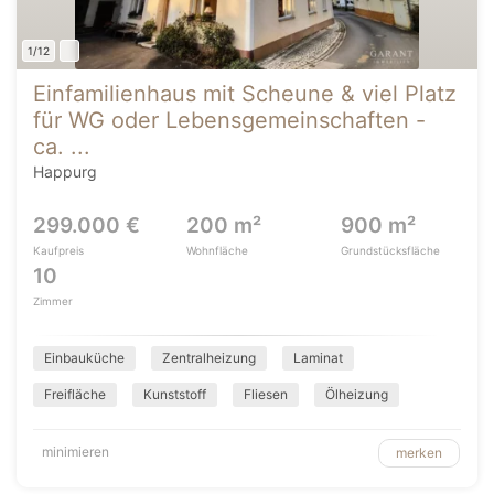
1/12
Einfamilienhaus mit Scheune & viel Platz
für WG oder Lebensgemeinschaften -
ca. ...
Happurg
299.000 €
200 m²
900 m²
Kaufpreis
Wohnfläche
Grundstücksfläche
10
Zimmer
Einbauküche
Zentralheizung
Laminat
Freifläche
Kunststoff
Fliesen
Ölheizung
minimieren
merken