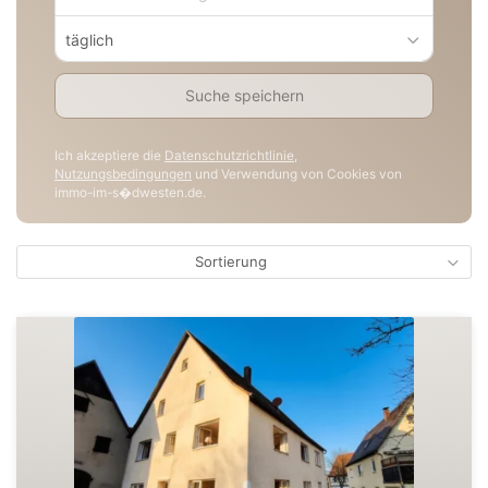
täglich
Suche speichern
Ich akzeptiere die
Datenschutzrichtlinie
,
Nutzungsbedingungen
und Verwendung von Cookies von
immo-im-s�dwesten.de.
Sortierung