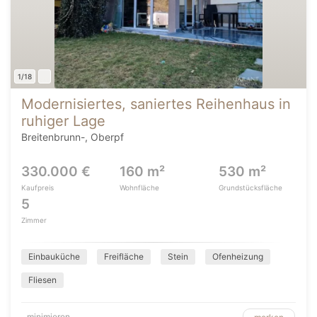
1/18
Modernisiertes, saniertes Reihenhaus in
ruhiger Lage
Breitenbrunn-, Oberpf
330.000 €
160 m²
530 m²
Kaufpreis
Wohnfläche
Grundstücksfläche
5
Zimmer
Einbauküche
Freifläche
Stein
Ofenheizung
Fliesen
minimieren