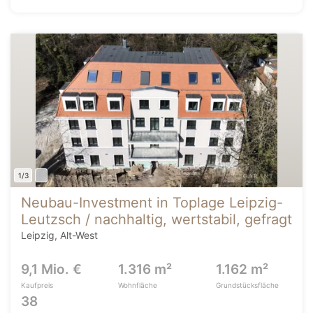
1/3
Neubau-Investment in Toplage Leipzig-
Leutzsch / nachhaltig, wertstabil, gefragt
Leipzig, Alt-West
9,1 Mio. €
1.316 m²
1.162 m²
Kaufpreis
Wohnfläche
Grundstücksfläche
38