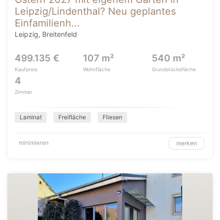
Leipzig/Lindenthal? Neu geplantes
Einfamilienh...
Leipzig, Breitenfeld
499.135 €
107 m²
540 m²
Kaufpreis
Wohnfläche
Grundstücksfläche
4
Zimmer
Laminat
Freifläche
Fliesen
minimieren
merken