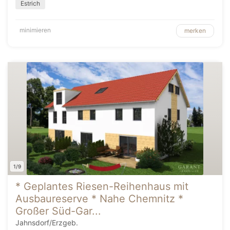
Estrich
minimieren
merken
1/9
* Geplantes Riesen-Reihenhaus mit
Ausbaureserve * Nahe Chemnitz *
Großer Süd-Gar...
Jahnsdorf/Erzgeb.