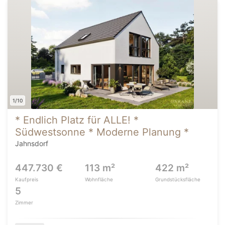
1/10
* Endlich Platz für ALLE! *
Südwestsonne * Moderne Planung *
Jahnsdorf
447.730 €
113 m²
422 m²
Kaufpreis
Wohnfläche
Grundstücksfläche
5
Zimmer