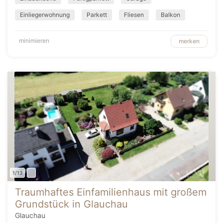
Einliegerwohnung
Parkett
Fliesen
Balkon
minimieren
merken
1/13
Traumhaftes Einfamilienhaus mit großem
Grundstück in Glauchau
Glauchau