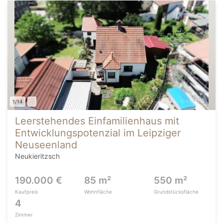
1/14
Leerstehendes Einfamilienhaus mit
Entwicklungspotenzial im Leipziger
Neuseenland
Neukieritzsch
190.000 €
85 m²
550 m²
Kaufpreis
Wohnfläche
Grundstücksfläche
4
Zimmer