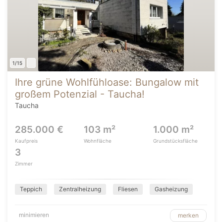
1/15
Ihre grüne Wohlfühloase: Bungalow mit
großem Potenzial - Taucha!
Taucha
285.000 €
103 m²
1.000 m²
Kaufpreis
Wohnfläche
Grundstücksfläche
3
Zimmer
Teppich
Zentralheizung
Fliesen
Gasheizung
minimieren
merken