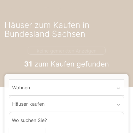
Accessibility-
Modus
aktivieren
Häuser zum Kaufen in
zur
Navigation
Bundesland Sachsen
zum
Inhalt
keine gemerkten Anzeigen
31
zum Kaufen gefunden
Wohnen
Häuser kaufen