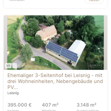
merken
1/7
Ehemaliger 3-Seitenhof bei Leisnig - mit
drei Wohneinheiten, Nebengebäude und
PV...
Leisnig
395.000 €
407 m²
3.148 m²
Kaufpreis
Wohnfläche
Grundstücksfläche