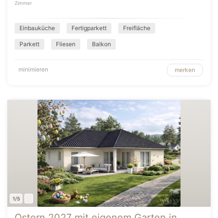
Zimmer
Einbauküche
Fertigparkett
Freifläche
Parkett
Fliesen
Balkon
minimieren
merken
1/5
Ostern 2027 mit eigenem Garten in