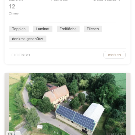
12
Zimmer
Teppich
Laminat
Freifläche
Fliesen
denkmalgeschützt
minimieren
merken
1/7