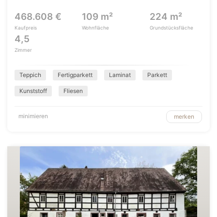
468.608 €
109 m²
224 m²
Kaufpreis
Wohnfläche
Grundstücksfläche
4,5
Zimmer
Teppich
Fertigparkett
Laminat
Parkett
Kunststoff
Fliesen
minimieren
merken