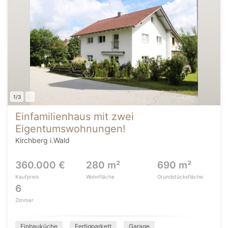
1/3
Einfamilienhaus mit zwei
Eigentumswohnungen!
Kirchberg i.Wald
360.000 €
280 m²
690 m²
Kaufpreis
Wohnfläche
Grundstücksfläche
6
Zimmer
Einbauküche
Fertigparkett
Garage