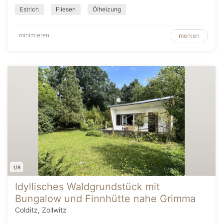
Estrich
Fliesen
Ölheizung
minimieren
merken
1/8
Idyllisches Waldgrundstück mit
Bungalow und Finnhütte nahe Grimma
Colditz, Zollwitz