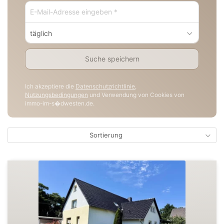
täglich
Suche speichern
Ich akzeptiere die
Datenschutzrichtlinie
,
Nutzungsbedingungen
und Verwendung von Cookies von
immo-im-s�dwesten.de.
Sortierung