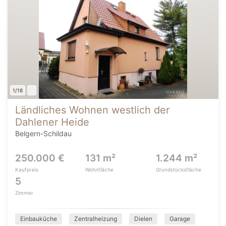
1/18
Ländliches Wohnen westlich der
Dahlener Heide
Belgern-Schildau
250.000 €
131 m²
1.244 m²
Kaufpreis
Wohnfläche
Grundstücksfläche
5
Zimmer
Einbauküche
Zentralheizung
Dielen
Garage