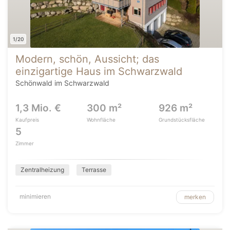
1/20
Modern, schön, Aussicht; das
einzigartige Haus im Schwarzwald
Schönwald im Schwarzwald
1,3 Mio. €
300 m²
926 m²
Kaufpreis
Wohnfläche
Grundstücksfläche
5
Zimmer
Zentralheizung
Terrasse
minimieren
merken