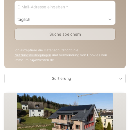
täglich
Suche speichern
Ich akzeptiere die
Datenschutzrichtlinie
,
Nutzungsbedingungen
und Verwendung von Cookies von
immo-im-s�dwesten.de.
Sortierung