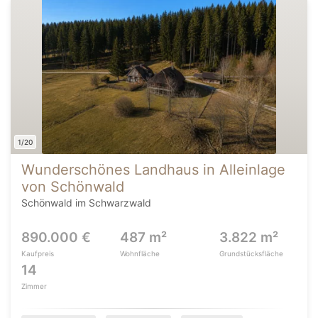
1/20
Wunderschönes Landhaus in Alleinlage
von Schönwald
Schönwald im Schwarzwald
890.000 €
487 m²
3.822 m²
Kaufpreis
Wohnfläche
Grundstücksfläche
14
Zimmer