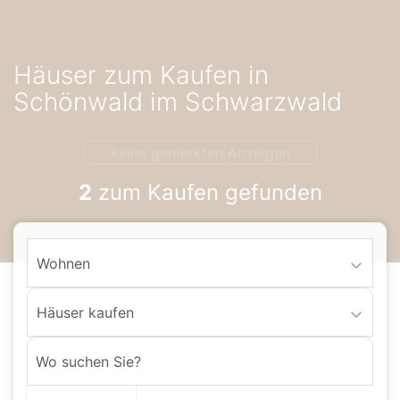
Accessibility-
Modus
aktivieren
Häuser zum Kaufen in
zur
Navigation
Schönwald im Schwarzwald
zum
Inhalt
keine gemerkten Anzeigen
2
zum Kaufen gefunden
Wohnen
Häuser kaufen