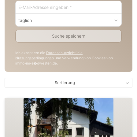
täglich
Suche speichern
Ich akzeptiere die
Datenschutzrichtlinie
,
Nutzungsbedingungen
und Verwendung von Cookies von
immo-im-s�dwesten.de.
Sortierung