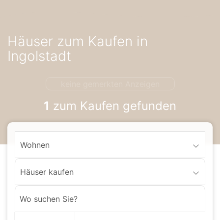
Accessibility-
Modus
aktivieren
Häuser zum Kaufen in
zur
Navigation
Ingolstadt
zum
Inhalt
keine gemerkten Anzeigen
1
zum Kaufen gefunden
Wohnen
Häuser kaufen