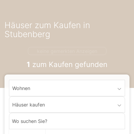
Accessibility-
Modus
aktivieren
Häuser zum Kaufen in
zur
Navigation
Stubenberg
zum
Inhalt
keine gemerkten Anzeigen
1
zum Kaufen gefunden
Wohnen
Häuser kaufen