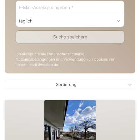
täglich
Suche speichern
Ich akzeptiere die
Datenschutzrichtlinie
,
Nutzungsbedingungen
und Verwendung von Cookies von
immo-im-s�dwesten.de.
Sortierung