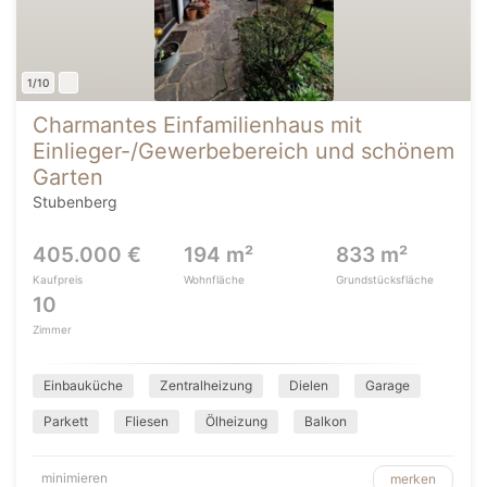
1/10
Charmantes Einfamilienhaus mit
Einlieger-/Gewerbebereich und schönem
Garten
Stubenberg
405.000 €
194 m²
833 m²
Kaufpreis
Wohnfläche
Grundstücksfläche
10
Zimmer
Einbauküche
Zentralheizung
Dielen
Garage
Parkett
Fliesen
Ölheizung
Balkon
minimieren
merken