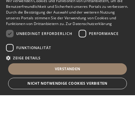
Wir verwenden Cookies und Funktionen von Drittanbietern, um die
Benutzerfreundlichkeit und Sicherheit unseres Portals zu verbessern.
Durch die Bestätigung der Auswahl und der weiteren Nutzung
unseres Portals stimmen Sie der Verwendung von Cookies und
Funktionen von Drittanbietern zu.
Zur Datenschutzerklärung
UNBEDINGT ERFORDERLICH
PERFORMANCE
FUNKTIONALITÄT
ZEIGE DETAILS
VERSTANDEN
NICHT NOTWENDIGE COOKIES VERBIETEN
Unbedingt erforderlich
Performance
Funktionalität
Ihr Immobilienportal
Unbedingt erforderliche Cookies und Funktionen von Drittanbietern
ermöglichen wesentliche Kernfunktionen des Portals, wie z.B.
Kontaktformulare und das Sessionmanagement. Ohne die unbedingt
Sie suchen eine neue Wohnung, wollen ein Haus kaufen oder
erforderlichen Cookies und Funktionen von Drittanbietern kann das Portal