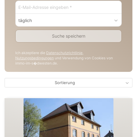
täglich
Suche speichern
Ich akzeptiere die
Datenschutzrichtlinie
,
Nutzungsbedingungen
und Verwendung von Cookies von
immo-im-s�dwesten.de.
Sortierung