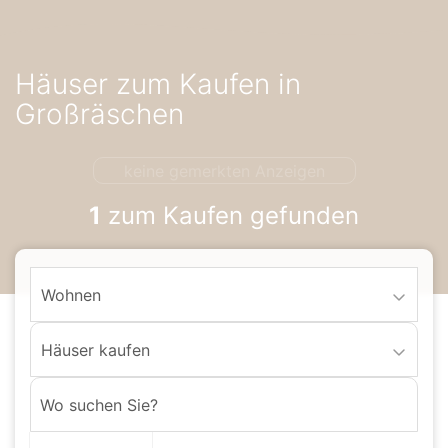
Accessibility-
Modus
aktivieren
Häuser zum Kaufen in
zur
Navigation
Großräschen
zum
Inhalt
keine gemerkten Anzeigen
1
zum Kaufen gefunden
Wohnen
Häuser kaufen