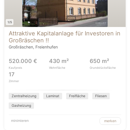
1/5
Attraktive Kapitalanlage für Investoren in
Großräschen !!
Großräschen, Freienhufen
520.000 €
430 m²
650 m²
Kaufpreis
Wohnfläche
Grundstücksfläche
17
Zimmer
Zentralheizung
Laminat
Freifläche
Fliesen
Gasheizung
minimieren
merken