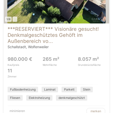
1/9
***RESERVIERT*** Visionäre gesucht!
Denkmalgeschütztes Gehöft im
Außenbereich vo...
Schallstadt, Wolfenweiler
980.000 €
265 m²
8.057 m²
Kaufpreis
Wohnfläche
Grundstücksfläche
11
Zimmer
Fußbodenheizung
Laminat
Parkett
Stein
Fliesen
Elektroheizung
denkmalgeschützt
minimieren
merken