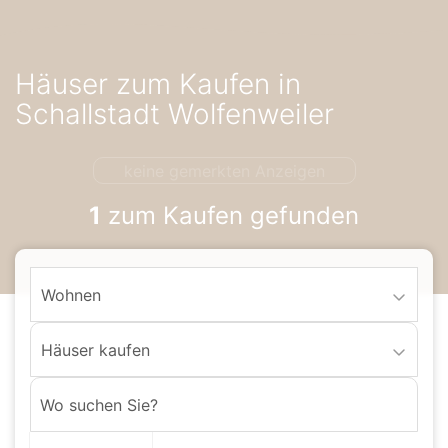
Accessibility-
Modus
aktivieren
Häuser zum Kaufen in
zur
Navigation
Schallstadt Wolfenweiler
zum
Inhalt
keine gemerkten Anzeigen
1
zum Kaufen gefunden
Wohnen
Häuser kaufen