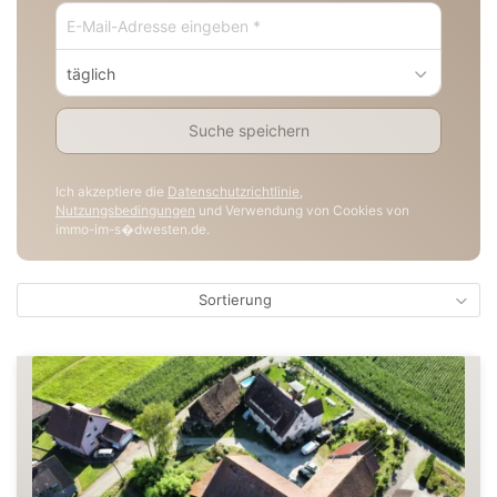
täglich
Suche speichern
Ich akzeptiere die
Datenschutzrichtlinie
,
Nutzungsbedingungen
und Verwendung von Cookies von
immo-im-s�dwesten.de.
Sortierung