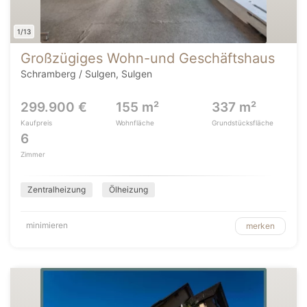
1/13
Großzügiges Wohn-und Geschäftshaus
Schramberg / Sulgen, Sulgen
299.900 €
155 m²
337 m²
Kaufpreis
Wohnfläche
Grundstücksfläche
6
Zimmer
Zentralheizung
Ölheizung
minimieren
merken