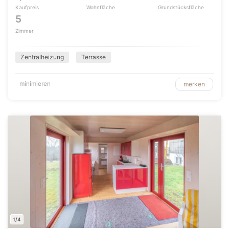
Kaufpreis
Wohnfläche
Grundstücksfläche
5
Zimmer
Zentralheizung
Terrasse
minimieren
merken
1/4