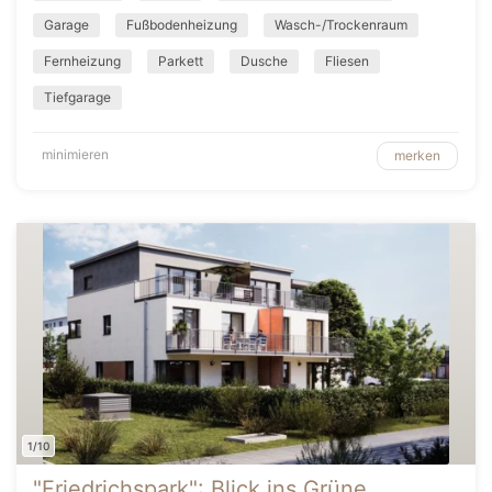
Garage
Fußbodenheizung
Wasch-/Trockenraum
Fernheizung
Parkett
Dusche
Fliesen
Tiefgarage
minimieren
merken
1/10
"Friedrichspark": Blick ins Grüne,