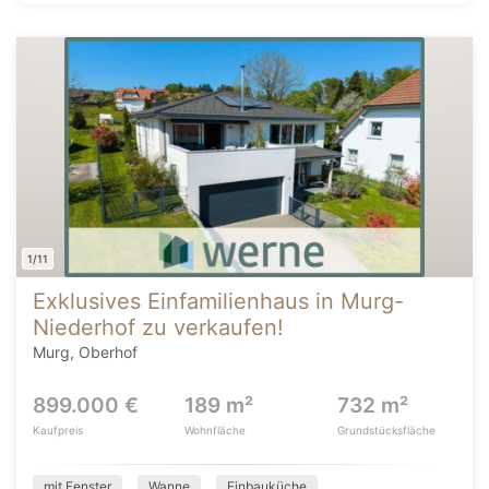
1/11
Exklusives Einfamilienhaus in Murg-
Niederhof zu verkaufen!
Murg, Oberhof
899.000 €
189 m²
732 m²
Kaufpreis
Wohnfläche
Grundstücksfläche
mit Fenster
Wanne
Einbauküche