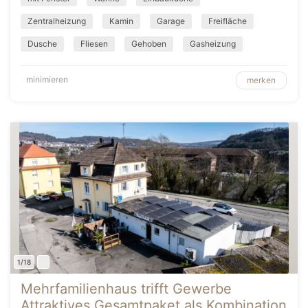
Zentralheizung
Kamin
Garage
Freifläche
Dusche
Fliesen
Gehoben
Gasheizung
minimieren
merken
1/18
Mehrfamilienhaus trifft Gewerbe
Attraktives Gesamtpaket als Kombination