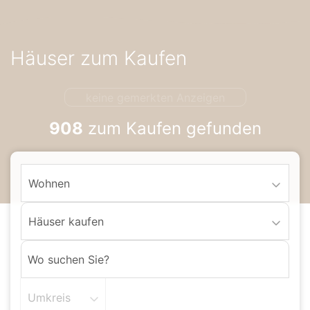
Accessibility-
Modus
aktivieren
Häuser zum Kaufen
zur
Navigation
zum
keine gemerkten Anzeigen
Inhalt
908
zum Kaufen gefunden
Wohnen
Häuser kaufen
Umkreis