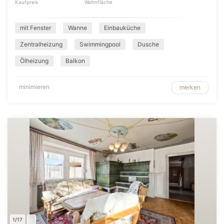
Kaufpreis
Wohnfläche
mit Fenster
Wanne
Einbauküche
Zentralheizung
Swimmingpool
Dusche
Ölheizung
Balkon
minimieren
merken
1/17