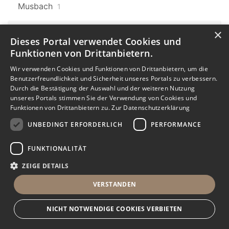
Musbach
1
×
Baden-Württemberg
608
Dieses Portal verwendet Cookies und
Laufenburg
9
Funktionen von Drittanbietern.
Baden-Württemberg
Karlsruhe
Wir verwenden Cookies und Funktionen von Drittanbietern, um die
608
8
Benutzerfreundlichkeit und Sicherheit unseres Portals zu verbessern.
Durch die Bestätigung der Auswahl und der weiteren Nutzung
Karlsruhe Oststadt
Karlsruhe Neureut
unseres Portals stimmen Sie der Verwendung von Cookies und
Funktionen von Drittanbietern zu.
Zur Datenschutzerklärung
1
1
UNBEDINGT ERFORDERLICH
PERFORMANCE
Baden-Württemberg
608
Donaueschingen
1
FUNKTIONALITÄT
ZEIGE DETAILS
Baden-Württemberg
608
Dauchingen
3
VERSTANDEN
Baden-Württemberg
608
NICHT NOTWENDIGE COOKIES VERBIETEN
Mühlhausen
2