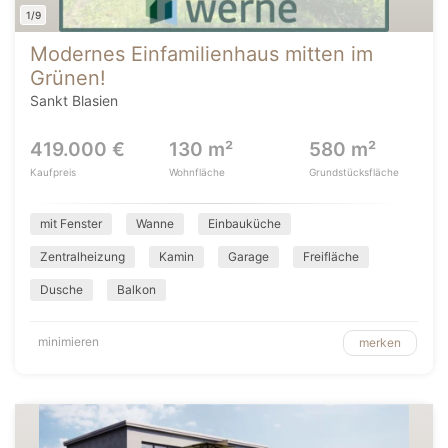
1/9
Modernes Einfamilienhaus mitten im
Grünen!
Sankt Blasien
419.000 €
130 m²
580 m²
Kaufpreis
Wohnfläche
Grundstücksfläche
mit Fenster
Wanne
Einbauküche
Zentralheizung
Kamin
Garage
Freifläche
Dusche
Balkon
minimieren
merken