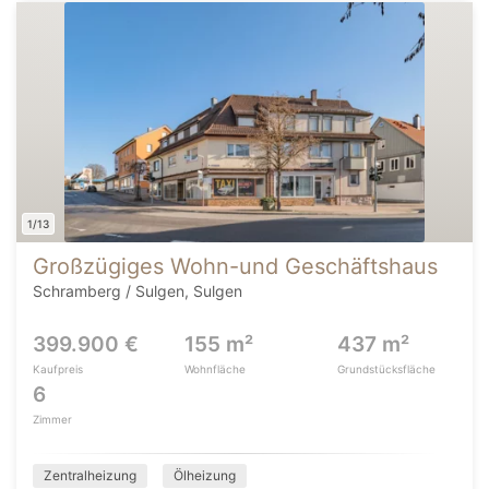
1/13
Großzügiges Wohn-und Geschäftshaus
Schramberg / Sulgen, Sulgen
399.900 €
155 m²
437 m²
Kaufpreis
Wohnfläche
Grundstücksfläche
6
Zimmer
Zentralheizung
Ölheizung