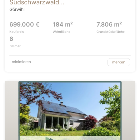
Südschwarzwald...
Görwihl
699.000 €
184 m²
7.806 m²
Kaufpreis
Wohnfläche
Grundstücksfläche
6
Zimmer
minimieren
merken