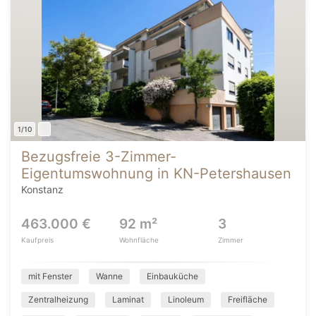
1/10
Bezugsfreie 3-Zimmer-
Eigentumswohnung in KN-Petershausen
Konstanz
463.000 €
92 m²
3
Kaufpreis
Wohnfläche
Zimmer
mit Fenster
Wanne
Einbauküche
Zentralheizung
Laminat
Linoleum
Freifläche