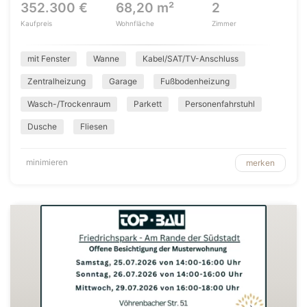
352.300 €
68,20 m²
2
Kaufpreis
Wohnfläche
Zimmer
mit Fenster
Wanne
Kabel/SAT/TV-Anschluss
Zentralheizung
Garage
Fußbodenheizung
Wasch-/Trockenraum
Parkett
Personenfahrstuhl
Dusche
Fliesen
minimieren
merken