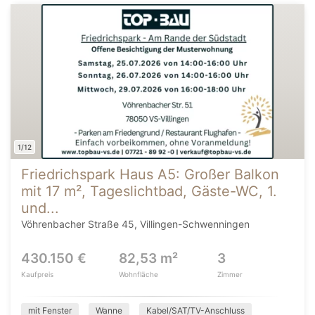
1/12
Friedrichspark Haus A5: Großer Balkon
mit 17 m², Tageslichtbad, Gäste-WC, 1.
und...
Vöhrenbacher Straße 45, Villingen-Schwenningen
430.150 €
82,53 m²
3
Kaufpreis
Wohnfläche
Zimmer
mit Fenster
Wanne
Kabel/SAT/TV-Anschluss