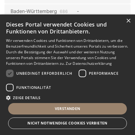
Baden-Württemberg
686
Wolpertswende
×
1
Dieses Portal verwendet Cookies und
Funktionen von Drittanbietern.
Wolpertswende
Wir verwenden Cookies und Funktionen von Drittanbietern, um die
Mochenwangen
1
Benutzerfreundlichkeit und Sicherheit unseres Portals zu verbessern.
Durch die Bestätigung der Auswahl und der weiteren Nutzung
Baden-Württemberg
686
unseres Portals stimmen Sie der Verwendung von Cookies und
Funktionen von Drittanbietern zu.
Zur Datenschutzerklärung
Horb am Neckar
3
UNBEDINGT ERFORDERLICH
PERFORMANCE
Baden-Württemberg
686
Stuttgart
17
FUNKTIONALITÄT
ZEIGE DETAILS
Stuttgart
Stuttgart Büsnau
1
Dürrlewang
VERSTANDEN
1
Stuttgart
Stuttgart Gaisburg
NICHT NOTWENDIGE COOKIES VERBIETEN
Kräherwald
1
1