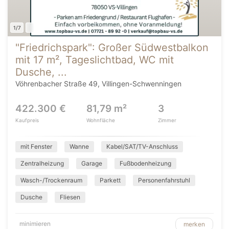
1/7
"Friedrichspark": Großer Südwestbalkon
mit 17 m², Tageslichtbad, WC mit
Dusche, ...
Vöhrenbacher Straße 49, Villingen-Schwenningen
422.300 €
81,79 m²
3
Kaufpreis
Wohnfläche
Zimmer
mit Fenster
Wanne
Kabel/SAT/TV-Anschluss
Zentralheizung
Garage
Fußbodenheizung
Wasch-/Trockenraum
Parkett
Personenfahrstuhl
Dusche
Fliesen
minimieren
merken