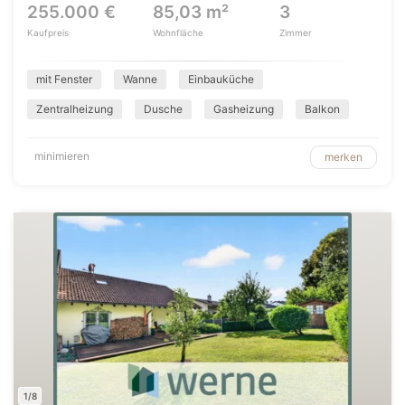
255.000 €
85,03 m²
3
Kaufpreis
Wohnfläche
Zimmer
mit Fenster
Wanne
Einbauküche
Zentralheizung
Dusche
Gasheizung
Balkon
minimieren
merken
1/8