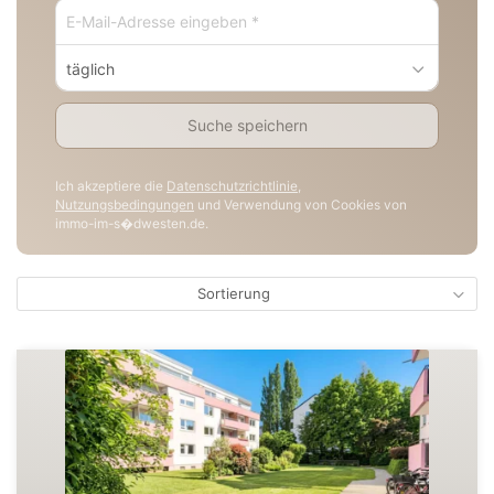
täglich
Suche speichern
Ich akzeptiere die
Datenschutzrichtlinie
,
Nutzungsbedingungen
und Verwendung von Cookies von
immo-im-s�dwesten.de.
Sortierung