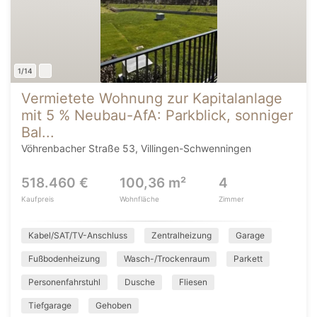
1/14
Vermietete Wohnung zur Kapitalanlage
mit 5 % Neubau-AfA: Parkblick, sonniger
Bal...
Vöhrenbacher Straße 53, Villingen-Schwenningen
518.460 €
100,36 m²
4
Kaufpreis
Wohnfläche
Zimmer
Kabel/SAT/TV-Anschluss
Zentralheizung
Garage
Fußbodenheizung
Wasch-/Trockenraum
Parkett
Personenfahrstuhl
Dusche
Fliesen
Tiefgarage
Gehoben