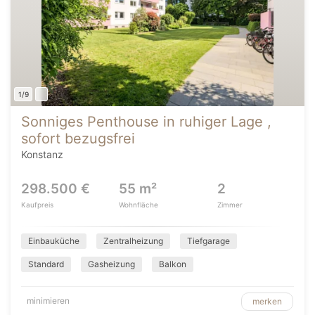
1/9
Sonniges Penthouse in ruhiger Lage ,
sofort bezugsfrei
Konstanz
298.500 €
55 m²
2
Kaufpreis
Wohnfläche
Zimmer
Einbauküche
Zentralheizung
Tiefgarage
Standard
Gasheizung
Balkon
minimieren
merken