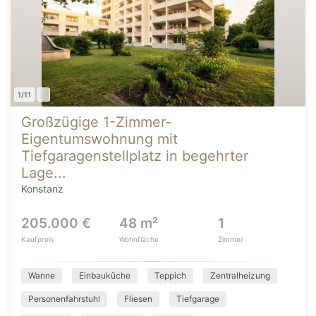
1/11
Großzügige 1-Zimmer-
Eigentumswohnung mit
Tiefgaragenstellplatz in begehrter
Lage...
Konstanz
205.000 €
48 m²
1
Kaufpreis
Wohnfläche
Zimmer
Wanne
Einbauküche
Teppich
Zentralheizung
Personenfahrstuhl
Fliesen
Tiefgarage