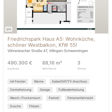
1/11
Friedrichspark Haus A5: Wohnküche,
schöner Westbalkon, KfW 55!
Vöhrenbacher Straße 47, Villingen-Schwenningen
490.300 €
88,16 m²
3
Kaufpreis
Wohnfläche
Zimmer
mit Fenster
Wanne
Kabel/SAT/TV-Anschluss
Zentralheizung
Garage
Fußbodenheizung
Wasch-/Trockenraum
Parkett
Personenfahrstuhl
Dusche
Fliesen