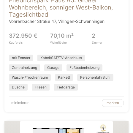
Friedrichspark Haus A5: Großer
Wohnbereich, sonniger West-Balkon,
Tageslichtbad
Vöhrenbacher Straße 47, Villingen-Schwenningen
372.950 €
70,10 m²
2
Kaufpreis
Wohnfläche
Zimmer
mit Fenster
Kabel/SAT/TV-Anschluss
Zentralheizung
Garage
Fußbodenheizung
Wasch-/Trockenraum
Parkett
Personenfahrstuhl
Dusche
Fliesen
Tiefgarage
minimieren
merken