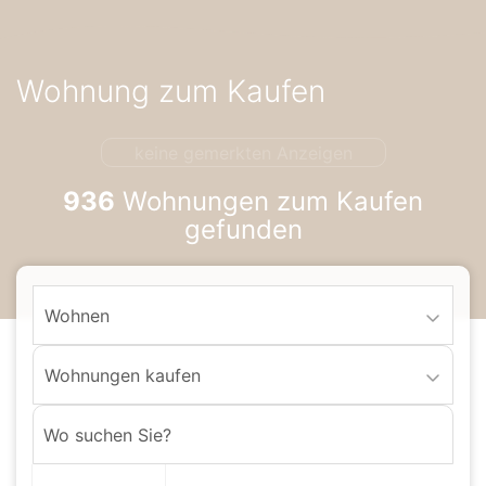
Accessibility-
Modus
aktivieren
Wohnung zum Kaufen
zur
Navigation
zum
keine gemerkten Anzeigen
Inhalt
936
Wohnungen zum Kaufen
gefunden
Wohnen
Wohnungen kaufen