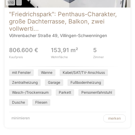
1/10
"Friedrichspark": Penthaus-Charakter,
große Dachterrasse, Balkon, zwei
vollwerti...
Vöhrenbacher Straße 49, Villingen-Schwenningen
806.600 €
153,91 m²
5
Kaufpreis
Wohnfläche
Zimmer
mit Fenster
Wanne
Kabel/SAT/TV-Anschluss
Zentralheizung
Garage
Fußbodenheizung
Wasch-/Trockenraum
Parkett
Personenfahrstuhl
Dusche
Fliesen
minimieren
merken