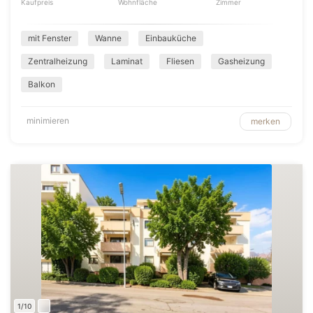
Kaufpreis
Wohnfläche
Zimmer
mit Fenster
Wanne
Einbauküche
Zentralheizung
Laminat
Fliesen
Gasheizung
Balkon
minimieren
merken
1/10