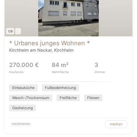
1/9
* Urbanes junges Wohnen *
Kirchheim am Neckar, Kirchheim
270.000 €
84 m²
3
Kaufpreis
Wohnfläche
Zimmer
Einbauküche
Fußbodenheizung
Wasch-/Trockenraum
Freifläche
Fliesen
Gasheizung
minimieren
merken