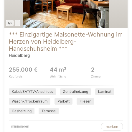
1/5
*** Einzigartige Maisonette-Wohnung im
Herzen von Heidelberg-
Handschuhsheim ***
Heidelberg
255.000 €
44 m²
2
Kaufpreis
Wohnfläche
Zimmer
Kabel/SAT/TV-Anschluss
Zentralheizung
Laminat
Wasch-/Trockenraum
Parkett
Fliesen
Gasheizung
Terrasse
minimieren
merken