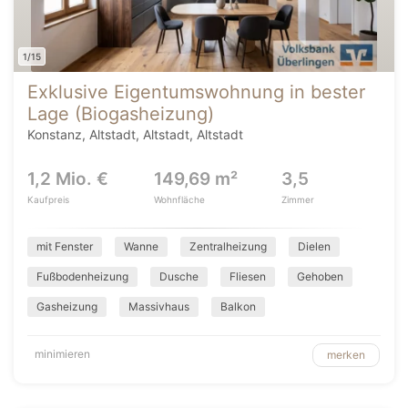
1/15
Exklusive Eigentumswohnung in bester
Lage (Biogasheizung)
Konstanz, Altstadt, Altstadt, Altstadt
1,2 Mio. €
149,69 m²
3,5
Kaufpreis
Wohnfläche
Zimmer
mit Fenster
Wanne
Zentralheizung
Dielen
Fußbodenheizung
Dusche
Fliesen
Gehoben
Gasheizung
Massivhaus
Balkon
minimieren
merken