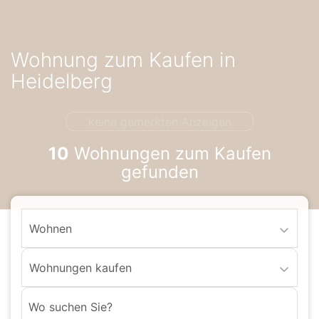
Accessibility-
Modus
aktivieren
Wohnung zum Kaufen in
zur
Navigation
Heidelberg
zum
Inhalt
keine gemerkten Anzeigen
10
Wohnungen zum Kaufen
gefunden
Wohnen
Wohnungen kaufen