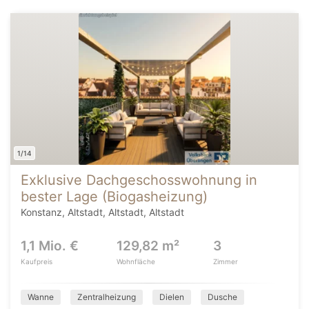
1/14
Exklusive Dachgeschosswohnung in
bester Lage (Biogasheizung)
Konstanz, Altstadt, Altstadt, Altstadt
1,1 Mio. €
129,82 m²
3
Kaufpreis
Wohnfläche
Zimmer
Wanne
Zentralheizung
Dielen
Dusche