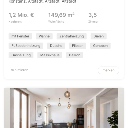
Konstanz, Altstadt, Altstadt, Altstadt
1,2 Mio. €
149,69 m²
3,5
Kaufpreis
Wohnfläche
Zimmer
mit Fenster
Wanne
Zentralheizung
Dielen
Fußbodenheizung
Dusche
Fliesen
Gehoben
Gasheizung
Massivhaus
Balkon
minimieren
merken